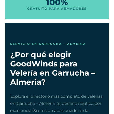
100%
GRATUITO PARA ARMADORES
SERVICIO EN GARRUCHA – ALMERIA
¿Por qué elegir
GoodWinds para
Velería en Garrucha –
Almeria?
Explora el directorio más completo de velerías
en Garrucha – Almeria, tu destino náutico por
excelencia. Si eres un apasionado de la