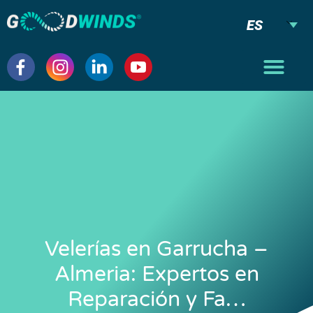
ES
Velerías en Garrucha –
Almeria: Expertos en
Reparación y Fa…