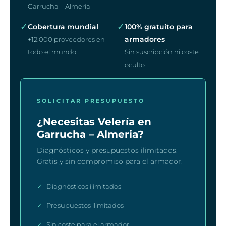
Garrucha – Almeria
✓
✓
Cobertura mundial
100% gratuito para
armadores
+12.000 proveedores en
todo el mundo
Sin suscripción ni coste
oculto
SOLICITAR PRESUPUESTO
¿Necesitas Velería en
Garrucha – Almeria?
Diagnósticos y presupuestos ilimitados.
Gratis y sin compromiso para el armador.
✓
Diagnósticos ilimitados
✓
Presupuestos ilimitados
✓
Sin coste para el armador