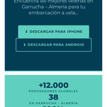
Encuentra las mejores velerías en
Garrucha – Almeria para tu
embarcación a vela…
📱 DESCARGAR PARA IPHONE
📱 DESCARGAR PARA ANDROID
+12.000
PROVEEDORES GLOBALES
38
EN GARRUCHA – ALMERIA