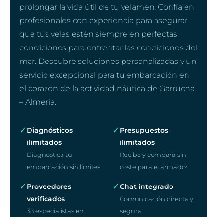
prolongar la vida útil de tu velamen. Confía en
profesionales con experiencia para asegurar
que tus velas estén siempre en perfectas
condiciones para enfrentar las condiciones del
mar. Descubre soluciones personalizadas y un
servicio excepcional para tu embarcación en
el corazón de la actividad náutica de Garrucha
– Almeria.
✓
✓
Diagnósticos
Presupuestos
ilimitados
ilimitados
Diagnostica tu
Recibe y compara sin
embarcación sin límites
coste para el armador
✓
✓
Proveedores
Chat integrado
verificados
Comunicación directa y
38 especialistas en
segura