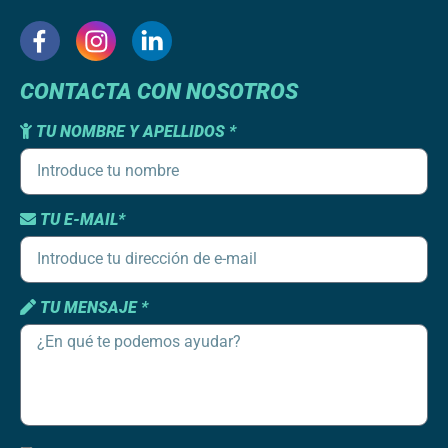
CONTACTA CON NOSOTROS
TU NOMBRE Y APELLIDOS *
TU E-MAIL*
TU MENSAJE *