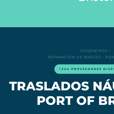
GOODWINDS
›
REPARACIÓN DE BARCOS
› POR
+344 PROVEEDORES DISP
TRASLADOS NÁ
PORT OF B