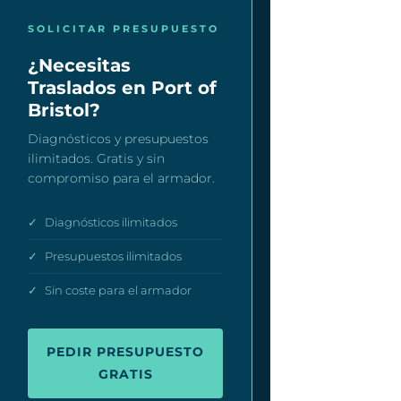
SOLICITAR PRESUPUESTO
¿Necesitas
Traslados en Port of
Bristol?
Diagnósticos y presupuestos
ilimitados. Gratis y sin
compromiso para el armador.
✓
Diagnósticos ilimitados
✓
Presupuestos ilimitados
✓
Sin coste para el armador
PEDIR PRESUPUESTO
GRATIS