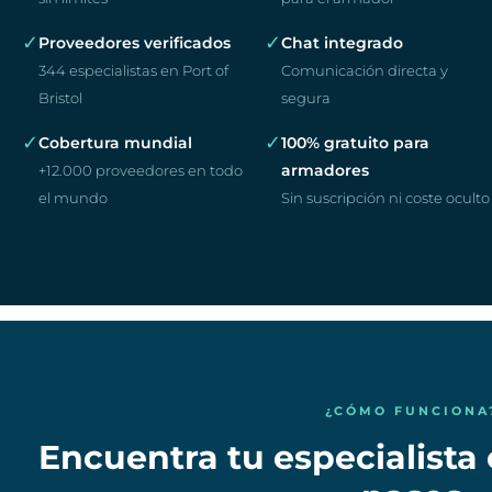
✓
✓
Proveedores verificados
Chat integrado
344 especialistas en Port of
Comunicación directa y
Bristol
segura
✓
✓
Cobertura mundial
100% gratuito para
armadores
+12.000 proveedores en todo
el mundo
Sin suscripción ni coste oculto
¿CÓMO FUNCIONA
Encuentra tu especialista 