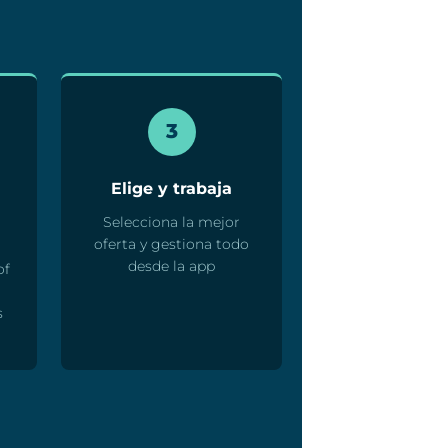
3
Elige y trabaja
Selecciona la mejor
oferta y gestiona todo
desde la app
of
s