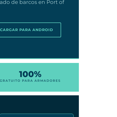
lado de barcos en Port of
SCARGAR PARA ANDROID
100%
GRATUITO PARA ARMADORES