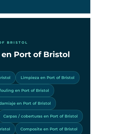
OF BRISTOL
en Port of Bristol
ristol
Limpieza en Port of Bristol
fouling en Port of Bristol
amiaje en Port of Bristol
Carpas / coberturas en Port of Bristol
ristol
Composite en Port of Bristol