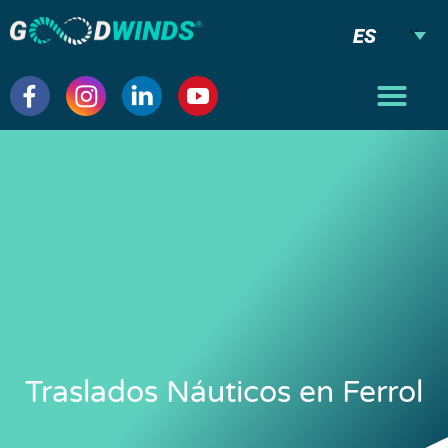
ES
Traslados Náuticos en Ferrol