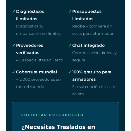
✓
✓
Diagnósticos
Presupuestos
ilimitados
ilimitados
Diagnostica tu
Recibe y compara sin
embarcación sin límites
coste para el armador
✓
✓
Proveedores
Chat integrado
verificados
Comunicación directa y
40 especialistas en Ferrol
segura
✓
✓
Cobertura mundial
100% gratuito para
armadores
+12.000 proveedores en
todo el mundo
Sin suscripción ni coste
oculto
SOLICITAR PRESUPUESTO
¿Necesitas Traslados en