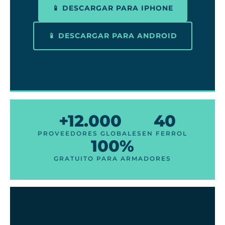
📱 DESCARGAR PARA IPHONE
📱 DESCARGAR PARA ANDROID
+12.000
40
PROVEEDORES GLOBALES
EN FERROL
100%
GRATUITO PARA ARMADORES