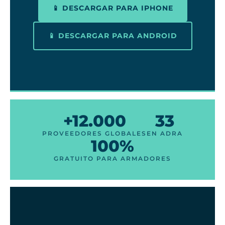
📱 DESCARGAR PARA IPHONE
📱 DESCARGAR PARA ANDROID
+12.000
33
PROVEEDORES GLOBALES
EN ADRA
100%
GRATUITO PARA ARMADORES