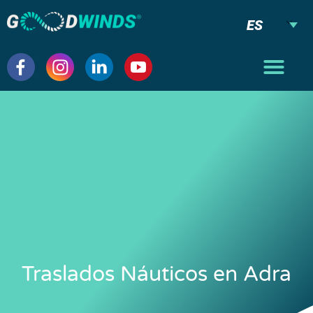
ES
Traslados Náuticos en Adra