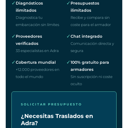
✓
✓
Diagnósticos
Presupuestos
ilimitados
ilimitados
Diagnostica tu
Recibe y compara sin
embarcación sin límites
coste para el armador
✓
✓
Proveedores
Chat integrado
verificados
Comunicación directa y
33 especialistas en Adra
segura
✓
✓
Cobertura mundial
100% gratuito para
armadores
+12.000 proveedores en
todo el mundo
Sin suscripción ni coste
oculto
SOLICITAR PRESUPUESTO
¿Necesitas Traslados en
Adra?