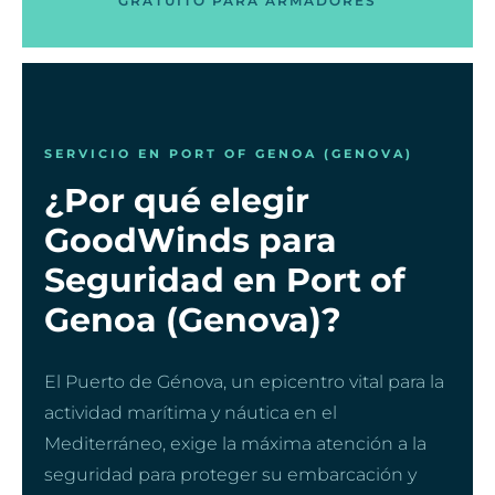
GRATUITO PARA ARMADORES
SERVICIO EN PORT OF GENOA (GENOVA)
¿Por qué elegir
GoodWinds para
Seguridad en Port of
Genoa (Genova)?
El Puerto de Génova, un epicentro vital para la
actividad marítima y náutica en el
Mediterráneo, exige la máxima atención a la
seguridad para proteger su embarcación y