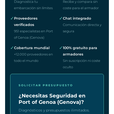
Diagnostica tu
Recibe y compara sin
embarcación sin límites
coste para el armador
✓
✓
Proveedores
Chat integrado
verificados
Comunicación directa y
951 especialistas en Port
segura
of Genoa (Genova)
✓
✓
Cobertura mundial
100% gratuito para
armadores
+12.000 proveedores en
todo el mundo
Sin suscripción ni coste
oculto
SOLICITAR PRESUPUESTO
¿Necesitas Seguridad en
Port of Genoa (Genova)?
Diagnósticos y presupuestos ilimitados.