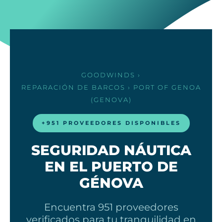
GOODWINDS
›
REPARACIÓN DE BARCOS
› PORT OF GENOA
(GENOVA)
+951 PROVEEDORES DISPONIBLES
SEGURIDAD NÁUTICA
EN EL PUERTO DE
GÉNOVA
Encuentra 951 proveedores
verificados para tu tranquilidad en