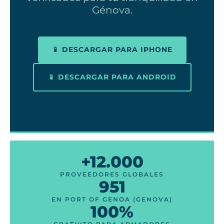
Génova.
📱 DESCARGAR PARA IPHONE
📱 DESCARGAR PARA ANDROID
+12.000
PROVEEDORES GLOBALES
951
EN PORT OF GENOA (GENOVA)
100%