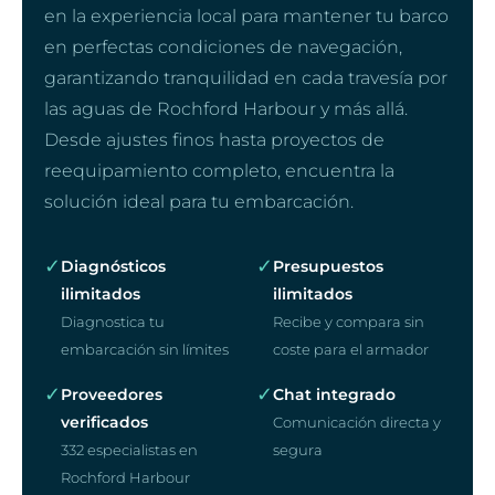
en la experiencia local para mantener tu barco
en perfectas condiciones de navegación,
garantizando tranquilidad en cada travesía por
las aguas de Rochford Harbour y más allá.
Desde ajustes finos hasta proyectos de
reequipamiento completo, encuentra la
solución ideal para tu embarcación.
✓
✓
Diagnósticos
Presupuestos
ilimitados
ilimitados
Diagnostica tu
Recibe y compara sin
embarcación sin límites
coste para el armador
✓
✓
Proveedores
Chat integrado
verificados
Comunicación directa y
332 especialistas en
segura
Rochford Harbour