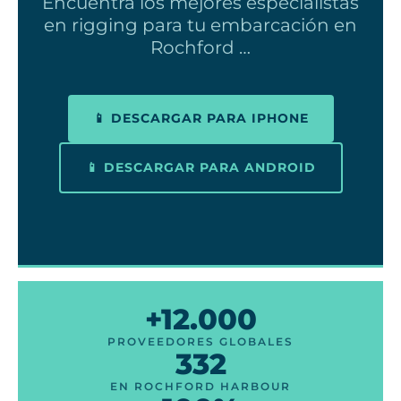
Encuentra los mejores especialistas
en rigging para tu embarcación en
Rochford …
📱 DESCARGAR PARA IPHONE
📱 DESCARGAR PARA ANDROID
+12.000
PROVEEDORES GLOBALES
332
EN ROCHFORD HARBOUR