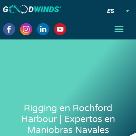
ES
Rigging en Rochford
Harbour | Expertos en
Maniobras Navales