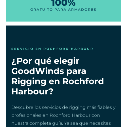
100%
GRATUITO PARA ARMADORES
SERVICIO EN ROCHFORD HARBOUR
¿Por qué elegir
GoodWinds para
Rigging en Rochford
Harbour?
Descubre los servicios de rigging más fiables y
profesionales en Rochford Harbour con
nuestra completa guía. Ya sea que necesites