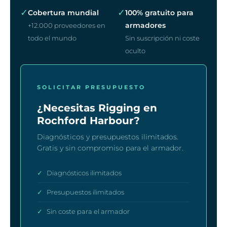
✓
✓
Cobertura mundial
100% gratuito para
armadores
+12.000 proveedores en
todo el mundo
Sin suscripción ni coste
oculto
SOLICITAR PRESUPUESTO
¿Necesitas Rigging en
Rochford Harbour?
Diagnósticos y presupuestos ilimitados.
Gratis y sin compromiso para el armador.
✓
Diagnósticos ilimitados
✓
Presupuestos ilimitados
✓
Sin coste para el armador