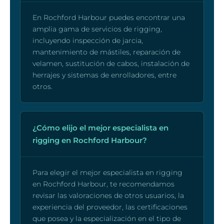
En Rochford Harbour puedes encontrar una
amplia gama de servicios de rigging,
incluyendo inspección de jarcia,
mantenimiento de mástiles, reparación de
velamen, sustitución de cabos, instalación de
herrajes y sistemas de enrolladores, entre
otros.
¿Cómo elijo el mejor especialista en
rigging en Rochford Harbour?
Para elegir el mejor especialista en rigging
en Rochford Harbour, te recomendamos
revisar las valoraciones de otros usuarios, la
experiencia del proveedor, las certificaciones
que posea y la especialización en el tipo de