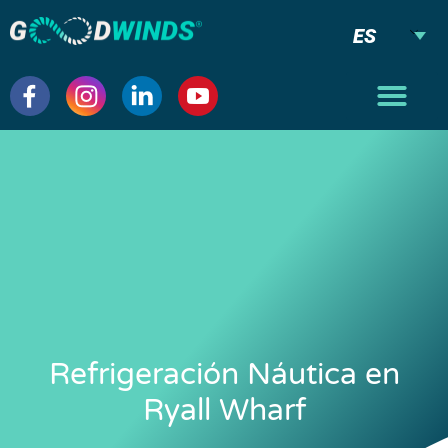
ES
Refrigeración Náutica en
Ryall Wharf