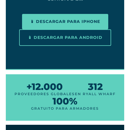
📱 DESCARGAR PARA IPHONE
📱 DESCARGAR PARA ANDROID
+12.000
312
PROVEEDORES GLOBALES
EN RYALL WHARF
100%
GRATUITO PARA ARMADORES