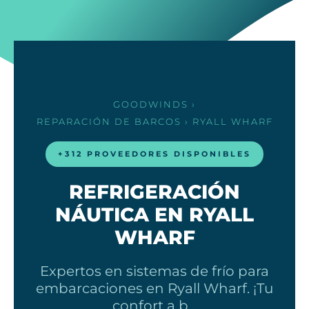
GOODWINDS
›
REPARACIÓN DE BARCOS
› RYALL WHARF
+312 PROVEEDORES DISPONIBLES
REFRIGERACIÓN
NÁUTICA EN RYALL
WHARF
Expertos en sistemas de frío para
embarcaciones en Ryall Wharf. ¡Tu
confort a b…