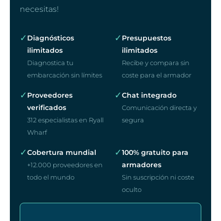
necesitas!
✓
✓
Diagnósticos
Presupuestos
ilimitados
ilimitados
Diagnostica tu
Recibe y compara sin
embarcación sin límites
coste para el armador
✓
✓
Proveedores
Chat integrado
verificados
Comunicación directa y
312 especialistas en Ryall
segura
Wharf
✓
✓
Cobertura mundial
100% gratuito para
armadores
+12.000 proveedores en
todo el mundo
Sin suscripción ni coste
oculto