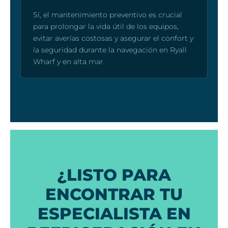
Sí, el mantenimiento preventivo es crucial
para prolongar la vida útil de los equipos,
evitar averías costosas y asegurar el confort y
la seguridad durante la navegación en Ryall
Wharf y en alta mar.
¿LISTO PARA
ENCONTRAR TU
ESPECIALISTA EN