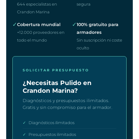
644 especialistas en
segura
Crandon Marina
✓
✓
Cobertura mundial
100% gratuito para
armadores
+12.000 proveedores en
todo el mundo
Sin suscripción ni coste
oculto
SOLICITAR PRESUPUESTO
¿Necesitas Pulido en
Crandon Marina?
Diagnósticos y presupuestos ilimitados.
Gratis y sin compromiso para el armador.
✓
Diagnósticos ilimitados
✓
Presupuestos ilimitados