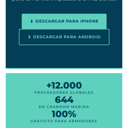
📱 DESCARGAR PARA IPHONE
📱 DESCARGAR PARA ANDROID
+12.000
PROVEEDORES GLOBALES
644
EN CRANDON MARINA
100%
GRATUITO PARA ARMADORES