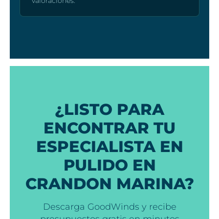
valoraciones.
¿LISTO PARA
ENCONTRAR TU
ESPECIALISTA EN
PULIDO EN
CRANDON MARINA?
Descarga GoodWinds y recibe
presupuestos gratis en minutos