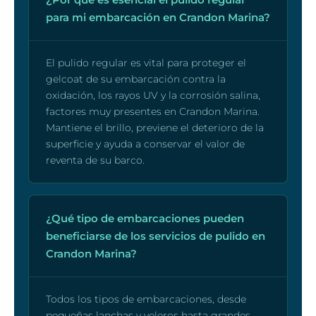
para mi embarcación en Crandon Marina?
El pulido regular es vital para proteger el
gelcoat de su embarcación contra la
oxidación, los rayos UV y la corrosión salina,
factores muy presentes en Crandon Marina.
Mantiene el brillo, previene el deterioro de la
superficie y ayuda a conservar el valor de
reventa de su barco.
¿Qué tipo de embarcaciones pueden
beneficiarse de los servicios de pulido en
Crandon Marina?
Todos los tipos de embarcaciones, desde
pequeñas lanchas y veleros hasta grandes