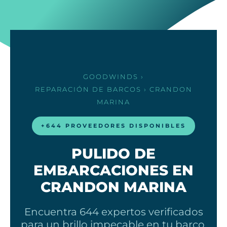
GOODWINDS
›
REPARACIÓN DE BARCOS
› CRANDON
MARINA
+644 PROVEEDORES DISPONIBLES
PULIDO DE
EMBARCACIONES EN
CRANDON MARINA
Encuentra 644 expertos verificados
para un brillo impecable en tu barco.