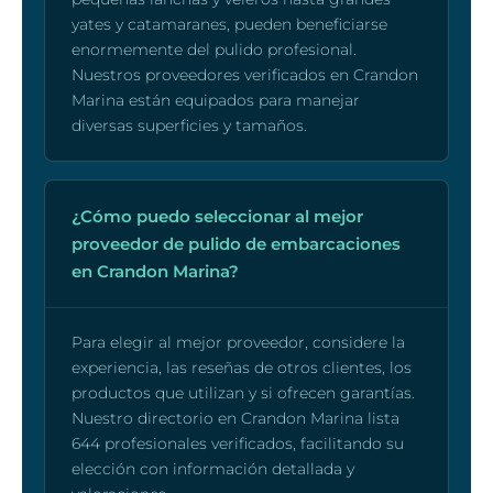
yates y catamaranes, pueden beneficiarse
enormemente del pulido profesional.
Nuestros proveedores verificados en Crandon
Marina están equipados para manejar
diversas superficies y tamaños.
¿Cómo puedo seleccionar al mejor
proveedor de pulido de embarcaciones
en Crandon Marina?
Para elegir al mejor proveedor, considere la
experiencia, las reseñas de otros clientes, los
productos que utilizan y si ofrecen garantías.
Nuestro directorio en Crandon Marina lista
644 profesionales verificados, facilitando su
elección con información detallada y