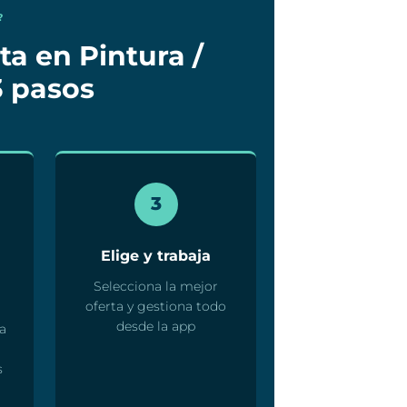
?
ta en Pintura /
3 pasos
3
Elige y trabaja
Selecciona la mejor
oferta y gestiona todo
desde la app
a
s