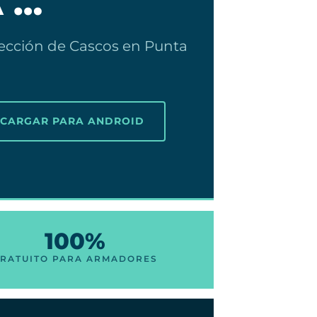
 …
ección de Cascos en Punta
SCARGAR PARA ANDROID
100%
RATUITO PARA ARMADORES