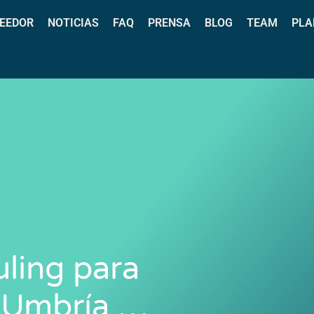
EEDOR
NOTICIAS
FAQ
PRENSA
BLOG
TEAM
PLA
uling para
 Umbría …