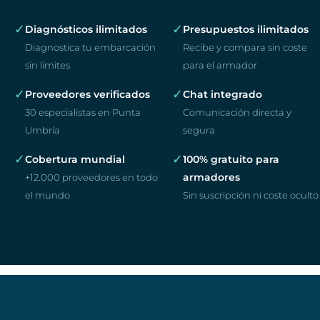
✓
✓
Diagnósticos ilimitados
Presupuestos ilimitados
Diagnostica tu embarcación
Recibe y compara sin coste
sin límites
para el armador
✓
✓
Proveedores verificados
Chat integrado
30 especialistas en Punta
Comunicación directa y
Umbría
segura
✓
✓
Cobertura mundial
100% gratuito para
armadores
+12.000 proveedores en todo
el mundo
Sin suscripción ni coste oculto