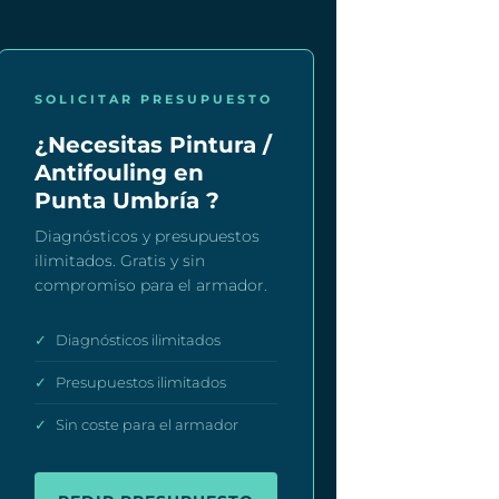
SOLICITAR PRESUPUESTO
¿Necesitas Pintura /
Antifouling en
Punta Umbría ?
Diagnósticos y presupuestos
ilimitados. Gratis y sin
compromiso para el armador.
✓
Diagnósticos ilimitados
✓
Presupuestos ilimitados
✓
Sin coste para el armador