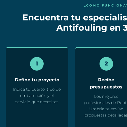
¿CÓMO FUNCIONA
Encuentra tu especialis
Antifouling en 
1
2
Define tu proyecto
Recibe
presupuestos
Indica tu puerto, tipo de
embarcación y el
Los mejores
servicio que necesitas
profesionales de Punt
Umbría te envían
propuestas detallada