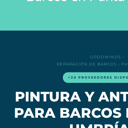
GOODWINDS
›
REPARACIÓN DE BARCOS
› P
+30 PROVEEDORES DISP
PINTURA Y AN
PARA BARCOS 