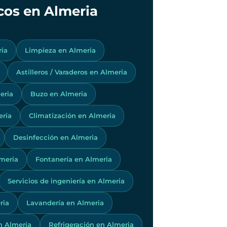
icos en Almeria
ria
Limpieza en Almeria
Astilleros / Varaderos en Almeria
eria
Buzo en Almeria
eria
Climatización en Almeria
Desinfección en Almeria
meria
Fontanería en Almeria
Servicios de ingeniería en Almeria
ria
Lavandería en Almeria
n Almeria
Refrigeración en Almeria