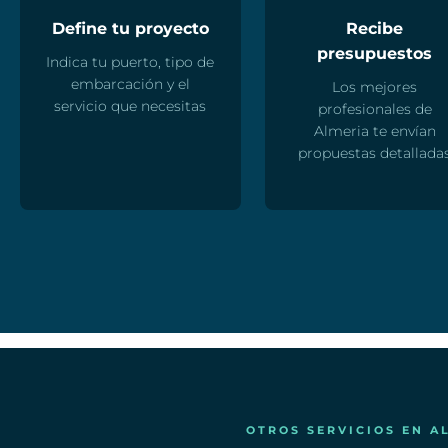
Define tu proyecto
Recibe
presupuestos
Indica tu puerto, tipo de
embarcación y el
Los mejores
servicio que necesitas
profesionales de
Almeria te envían
propuestas detallada
OTROS SERVICIOS EN A