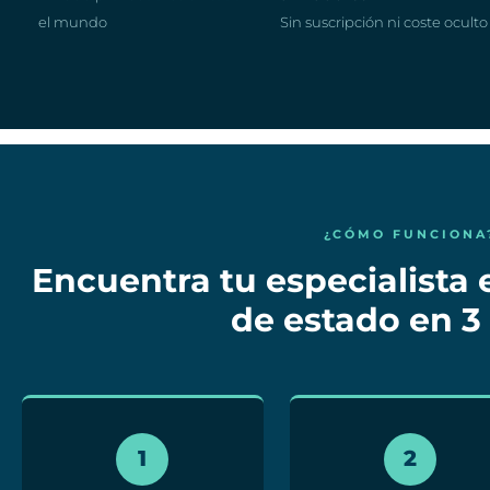
el mundo
Sin suscripción ni coste oculto
¿CÓMO FUNCIONA
Encuentra tu especialista e
de estado en 3
1
2