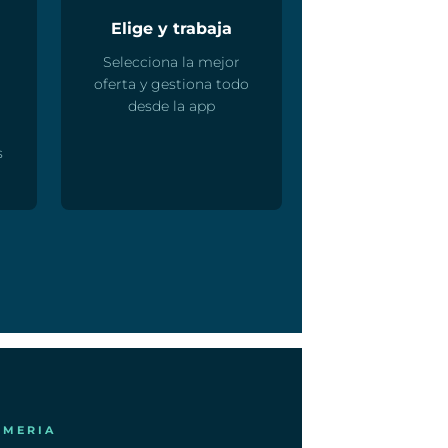
Elige y trabaja
Selecciona la mejor
oferta y gestiona todo
desde la app
s
LMERIA