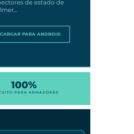
pectores de estado de
Almer…
SCARGAR PARA ANDROID
100%
TUITO PARA ARMADORES