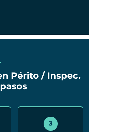
?
n Périto / Inspec.
 pasos
3