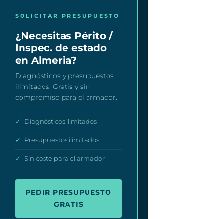
SOLICITAR PRESUPUESTO
¿Necesitas Périto /
Inspec. de estado
en Almeria?
Diagnósticos y presupuestos
ilimitados. Gratis y sin
compromiso para el armador.
✓
Diagnósticos ilimitados
✓
Presupuestos ilimitados
✓
Sin coste para el armador
PEDIR PRESUPUESTO
GRATIS