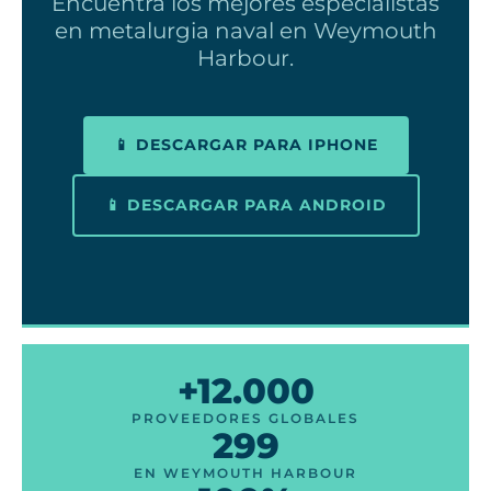
Encuentra los mejores especialistas
en metalurgia naval en Weymouth
Harbour.
📱 DESCARGAR PARA IPHONE
📱 DESCARGAR PARA ANDROID
+12.000
PROVEEDORES GLOBALES
299
EN WEYMOUTH HARBOUR