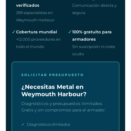
verificados
Comunicación directa y
299 especialistas en
segura
Weymouth Harbour
✓
✓
Cobertura mundial
100% gratuito para
armadores
+12.000 proveedores en
todo el mundo
Sin suscripción ni coste
oculto
SOLICITAR PRESUPUESTO
¿Necesitas Metal en
Weymouth Harbour?
Diagnósticos y presupuestos ilimitados.
Gratis y sin compromiso para el armador.
✓
Diagnósticos ilimitados