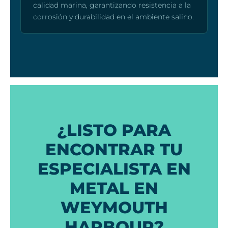
calidad marina, garantizando resistencia a la
corrosión y durabilidad en el ambiente salino.
¿LISTO PARA
ENCONTRAR TU
ESPECIALISTA EN
METAL EN
WEYMOUTH
HARBOUR?