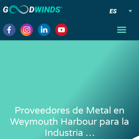
ES
Proveedores de Metal en
Weymouth Harbour para la
Industria …