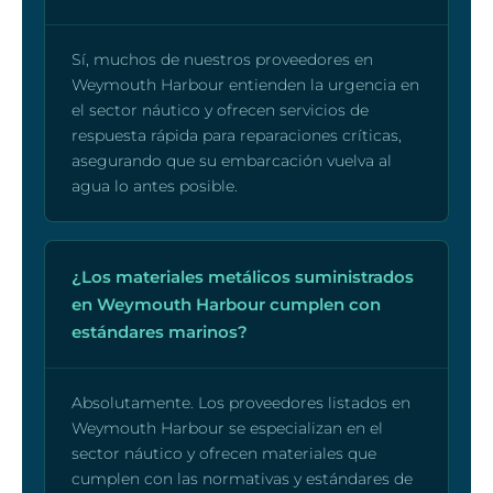
Sí, muchos de nuestros proveedores en
Weymouth Harbour entienden la urgencia en
el sector náutico y ofrecen servicios de
respuesta rápida para reparaciones críticas,
asegurando que su embarcación vuelva al
agua lo antes posible.
¿Los materiales metálicos suministrados
en Weymouth Harbour cumplen con
estándares marinos?
Absolutamente. Los proveedores listados en
Weymouth Harbour se especializan en el
sector náutico y ofrecen materiales que
cumplen con las normativas y estándares de