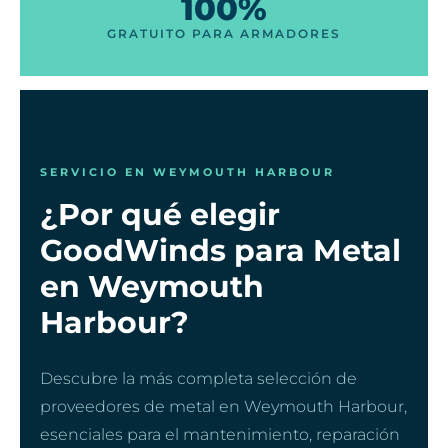
100%
GRATUITO PARA ARMADORES
SERVICIO EN WEYMOUTH HARBOUR
¿Por qué elegir
GoodWinds para Metal
en Weymouth
Harbour?
Descubre la más completa selección de
proveedores de metal en Weymouth Harbour,
esenciales para el mantenimiento, reparación