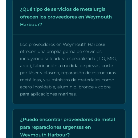
¿Qué tipo de servicios de metalurgia
ofrecen los proveedores en Weymouth
Harbour?
Los proveedores en Weymouth Harbour
ofrecen una amplia gama de servicios,
incluyendo soldadura especializada (TIG, MIG,
arco), fabricación a medida de piezas, corte
por láser y plasma, reparación de estructuras
metálicas, y suministro de materiales como
acero inoxidable, aluminio, bronce y cobre
para aplicaciones marinas.
¿Puedo encontrar proveedores de metal
para reparaciones urgentes en
Weymouth Harbour?