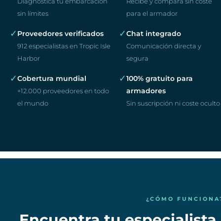
Diagnostica tu embarcación
Recibe y compara sin coste
sin límites
para el armador
✓
✓
Proveedores verificados
Chat integrado
912 especialistas en Tropic Isle
Comunicación directa y
Harbor
segura
✓
✓
Cobertura mundial
100% gratuito para
armadores
+12.000 proveedores en todo
el mundo
Sin suscripción ni coste oculto
¿CÓMO FUNCIONA
Encuentra tu especialista