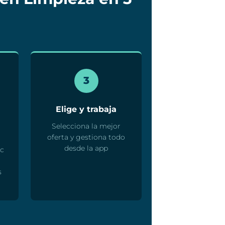
3
Elige y trabaja
Selecciona la mejor
oferta y gestiona todo
desde la app
ic
s