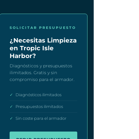
SOLICITAR PRESUPUESTO
¿Necesitas Limpieza
en Tropic Isle
Harbor?
Diagnósticos y presupuestos
ilimitados. Gratis y sin
compromiso para el armador.
✓
Diagnósticos ilimitados
✓
Presupuestos ilimitados
✓
Sin coste para el armador