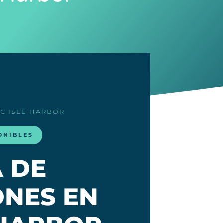
IC ISLE HARBOR
ONIBLES
A DE
NES EN