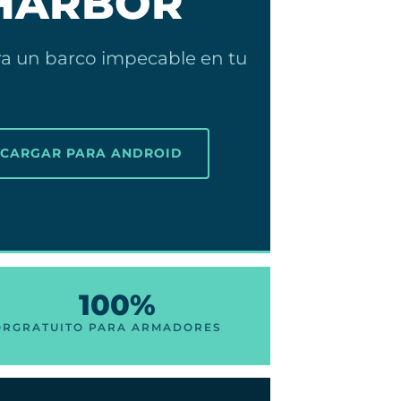
 HARBOR
ra un barco impecable en tu
SCARGAR PARA ANDROID
100%
OR
GRATUITO PARA ARMADORES