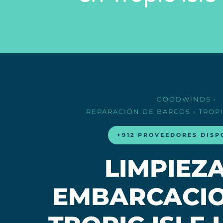
GOODWINDS
›
REPARACIÓN DE BARCOS
› TROP
+912 PROVEEDORES DISP
LIMPIEZ
EMBARCACIO