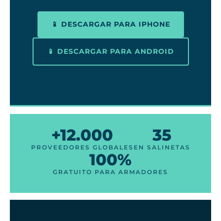
📱 DESCARGAR PARA IPHONE
📱 DESCARGAR PARA ANDROID
+12.000
35
PROVEEDORES GLOBALES
EN SALINETAS
100%
GRATUITO PARA ARMADORES