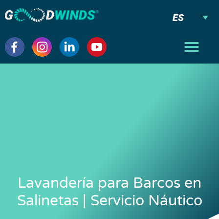
ES
Lavandería para Barcos en
Salinetas | Servicio Náutico