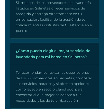
Sí, muchos de los proveedores de lavandería
listados en Salinetas ofrecen servicios de
recogida y entrega directamente en tu
embarcación, facilitando la gestión de tu
colada mientras disfrutas de tu estancia en el
puerto.
¿Cómo puedo elegir el mejor servicio de
lavandería para mi barco en Salinetas?
Te recomendamos revisar las descripciones
de los 35 proveedores en Salinetas, comparar
sus servicios, horarios y si ofrecen opciones
como lavado en seco o planchado, para
encontrar el que mejor se adapte a tus
necesidades y las de tu embarcación.