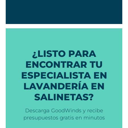
¿LISTO PARA
ENCONTRAR TU
ESPECIALISTA EN
LAVANDERÍA EN
SALINETAS?
Descarga GoodWinds y recibe
presupuestos gratis en minutos