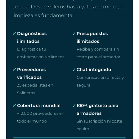
colada. Desde veleros hasta yates de motor, la
limpieza es fundamental.
✓
✓
Diagnósticos
Presupuestos
ilimitados
ilimitados
Diagnostica tu
Recibe y compara sin
embarcación sin límites
coste para el armador
✓
✓
Proveedores
Chat integrado
verificados
Comunicación directa y
35 especialistas en
segura
Salinetas
✓
✓
Cobertura mundial
100% gratuito para
armadores
+12.000 proveedores en
todo el mundo
Sin suscripción ni coste
oculto