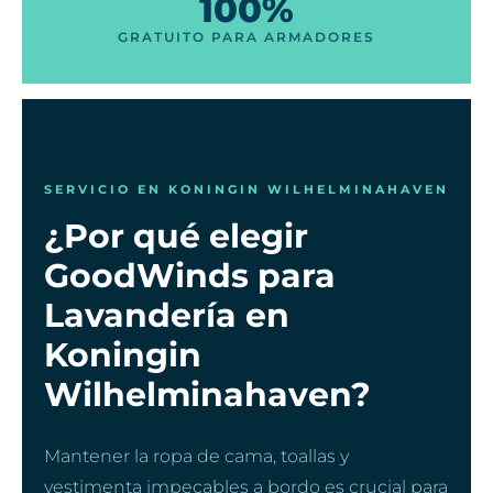
100%
GRATUITO PARA ARMADORES
SERVICIO EN KONINGIN WILHELMINAHAVEN
¿Por qué elegir
GoodWinds para
Lavandería en
Koningin
Wilhelminahaven?
Mantener la ropa de cama, toallas y
vestimenta impecables a bordo es crucial para