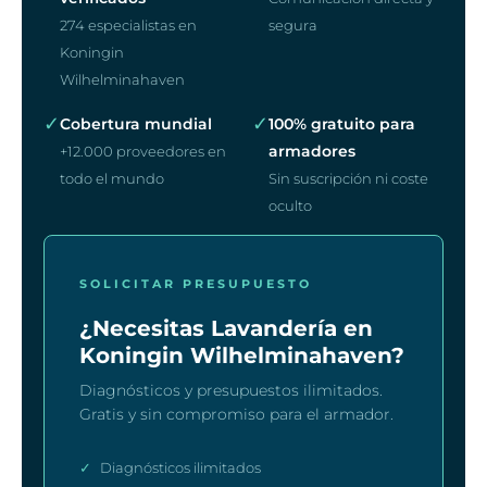
274 especialistas en
segura
Koningin
Wilhelminahaven
✓
✓
Cobertura mundial
100% gratuito para
armadores
+12.000 proveedores en
todo el mundo
Sin suscripción ni coste
oculto
SOLICITAR PRESUPUESTO
¿Necesitas Lavandería en
Koningin Wilhelminahaven?
Diagnósticos y presupuestos ilimitados.
Gratis y sin compromiso para el armador.
✓
Diagnósticos ilimitados