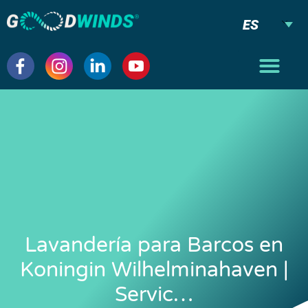
ES
Lavandería para Barcos en
Koningin Wilhelminahaven |
Servic…