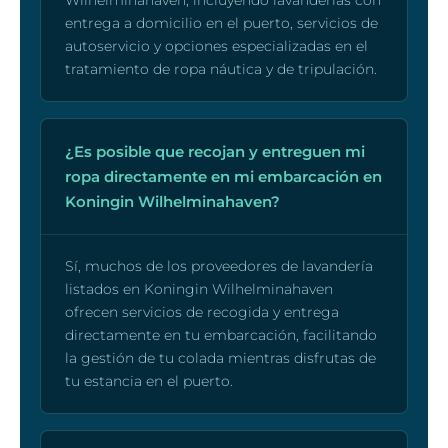
Wilhelminahaven, incluyendo lavanderías con
entrega a domicilio en el puerto, servicios de
autoservicio y opciones especializadas en el
tratamiento de ropa náutica y de tripulación.
¿Es posible que recojan y entreguen mi
ropa directamente en mi embarcación en
Koningin Wilhelminahaven?
Sí, muchos de los proveedores de lavandería
listados en Koningin Wilhelminahaven
ofrecen servicios de recogida y entrega
directamente en tu embarcación, facilitando
la gestión de tu colada mientras disfrutas de
tu estancia en el puerto.