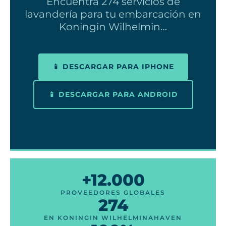
Encuentra 274 servicios de
lavandería para tu embarcación en
Koningin Wilhelmin…
📱 DESCARGAR PARA IPHONE
📱 DESCARGAR PARA ANDROID
+12.000
PROVEEDORES GLOBALES
274
EN KONINGIN WILHELMINAHAVEN