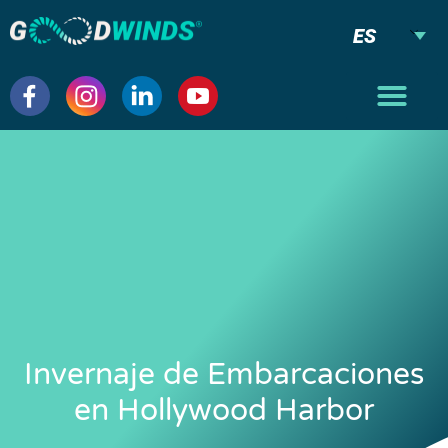
ES
Invernaje de Embarcaciones
en Hollywood Harbor