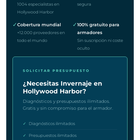
1004 especialistas en
segura
Hollywood Harbor
✓
✓
Cobertura mundial
100% gratuito para
armadores
+12.000 proveedores en
todo el mundo
Sin suscripción ni coste
oculto
SOLICITAR PRESUPUESTO
¿Necesitas Invernaje en
Hollywood Harbor?
Diagnósticos y presupuestos ilimitados.
Gratis y sin compromiso para el armador.
✓
Diagnósticos ilimitados
✓
Presupuestos ilimitados