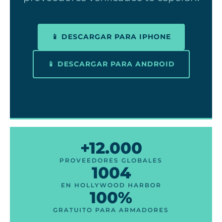
📱 DESCARGAR PARA IPHONE
📱 DESCARGAR PARA ANDROID
+12.000
PROVEEDORES GLOBALES
1004
EN HOLLYWOOD HARBOR
100%
GRATUITO PARA ARMADORES