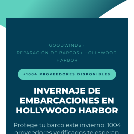
GOODWINDS
›
REPARACIÓN DE BARCOS
› HOLLYWOOD
HARBOR
+1004 PROVEEDORES DISPONIBLES
INVERNAJE DE
EMBARCACIONES EN
HOLLYWOOD HARBOR
Protege tu barco este invierno: 1004
proveedores verificados te esperan.