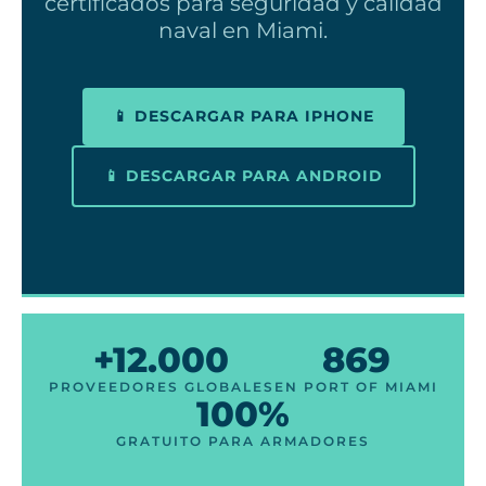
certificados para seguridad y calidad
naval en Miami.
📱 DESCARGAR PARA IPHONE
📱 DESCARGAR PARA ANDROID
+12.000
869
PROVEEDORES GLOBALES
EN PORT OF MIAMI
100%
GRATUITO PARA ARMADORES