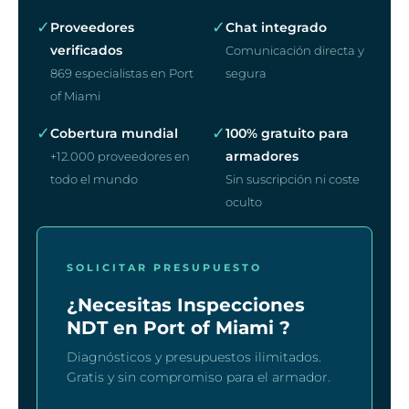
✓
✓
Proveedores
Chat integrado
verificados
Comunicación directa y
869 especialistas en Port
segura
of Miami
✓
✓
Cobertura mundial
100% gratuito para
armadores
+12.000 proveedores en
todo el mundo
Sin suscripción ni coste
oculto
SOLICITAR PRESUPUESTO
¿Necesitas Inspecciones
NDT en Port of Miami ?
Diagnósticos y presupuestos ilimitados.
Gratis y sin compromiso para el armador.