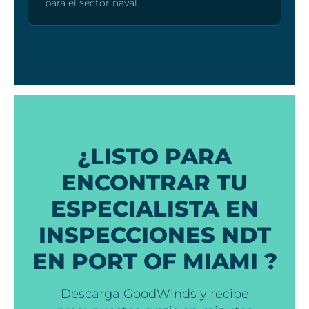
para el sector naval.
¿LISTO PARA
ENCONTRAR TU
ESPECIALISTA EN
INSPECCIONES NDT
EN PORT OF MIAMI ?
Descarga GoodWinds y recibe