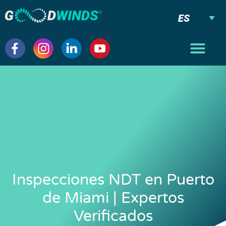
ES
Inspecciones NDT en Puerto
de Miami | Expertos
Verificados