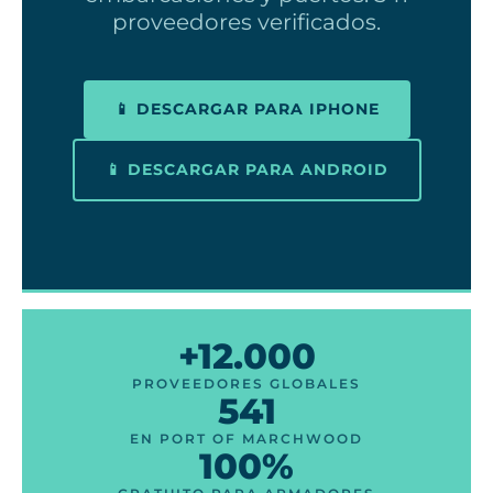
proveedores verificados.
📱 DESCARGAR PARA IPHONE
📱 DESCARGAR PARA ANDROID
+12.000
PROVEEDORES GLOBALES
541
EN PORT OF MARCHWOOD
100%