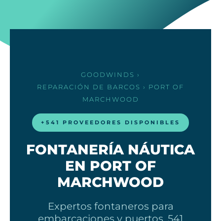
GOODWINDS
›
REPARACIÓN DE BARCOS
› PORT OF
MARCHWOOD
+541 PROVEEDORES DISPONIBLES
FONTANERÍA NÁUTICA
EN PORT OF
MARCHWOOD
Expertos fontaneros para
embarcaciones y puertos. 541