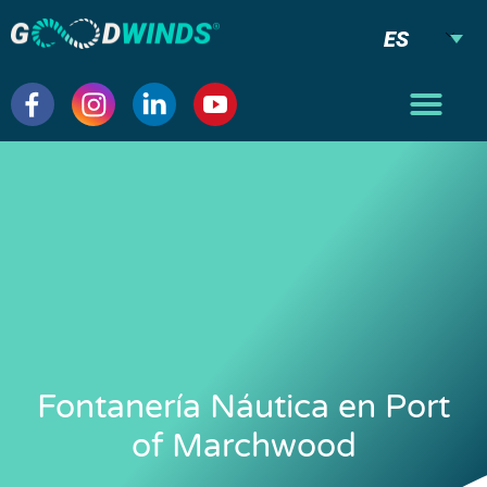
ES
Fontanería Náutica en Port
of Marchwood