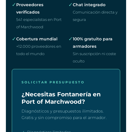
✓
✓
Proveedores
Chat integrado
verificados
Comunicación directa y
541 especialistas en Port
segura
of Marchwood
✓
✓
Cobertura mundial
100% gratuito para
armadores
+12.000 proveedores en
todo el mundo
Sin suscripción ni coste
oculto
SOLICITAR PRESUPUESTO
¿Necesitas Fontanería en
Port of Marchwood?
Diagnósticos y presupuestos ilimitados.
Gratis y sin compromiso para el armador.