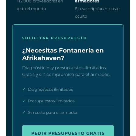
armadores
+12.000 proveedores en
todo el mundo
Sin suscripción ni coste
oculto
SOLICITAR PRESUPUESTO
¿Necesitas Fontanería en
Afrikahaven?
Diagnósticos y presupuestos ilimitados.
Gratis y sin compromiso para el armador.
✓
Diagnósticos ilimitados
✓
Presupuestos ilimitados
✓
Sin coste para el armador
PEDIR PRESUPUESTO GRATIS