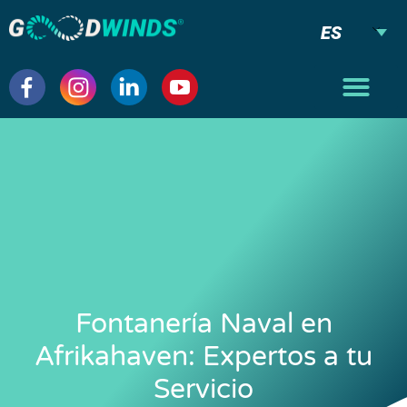
ES
Fontanería Naval en
Afrikahaven: Expertos a tu
Servicio