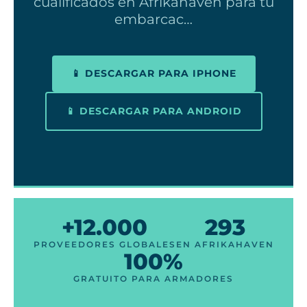
cualificados en Afrikahaven para tu
embarcac…
📱 DESCARGAR PARA IPHONE
📱 DESCARGAR PARA ANDROID
+12.000
293
PROVEEDORES GLOBALES
EN AFRIKAHAVEN
100%
GRATUITO PARA ARMADORES