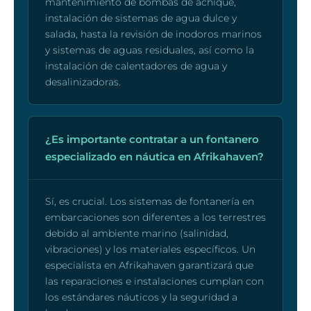
mantenimiento de bombas de achique,
instalación de sistemas de agua dulce y
salada, hasta la revisión de inodoros marinos
y sistemas de aguas residuales, así como la
instalación de calentadores de agua y
desalinizadoras.
¿Es importante contratar a un fontanero
especializado en náutica en Afrikahaven?
Sí, es crucial. Los sistemas de fontanería en
embarcaciones son diferentes a los terrestres
debido al ambiente marino (salinidad,
vibraciones) y los materiales específicos. Un
especialista en Afrikahaven garantizará que
las reparaciones e instalaciones cumplan con
los estándares náuticos y la seguridad a