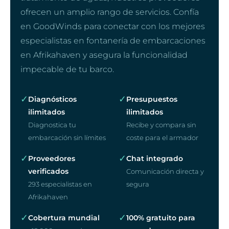
ofrecen un amplio rango de servicios. Confía
en GoodWinds para conectar con los mejores
especialistas en fontanería de embarcaciones
en Afrikahaven y asegura la funcionalidad
impecable de tu barco.
✓
✓
Diagnósticos
Presupuestos
ilimitados
ilimitados
Diagnostica tu
Recibe y compara sin
embarcación sin límites
coste para el armador
✓
✓
Proveedores
Chat integrado
verificados
Comunicación directa y
293 especialistas en
segura
Afrikahaven
✓
✓
Cobertura mundial
100% gratuito para