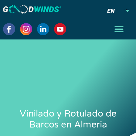
EN
Vinilado y Rotulado de
Barcos en Almeria