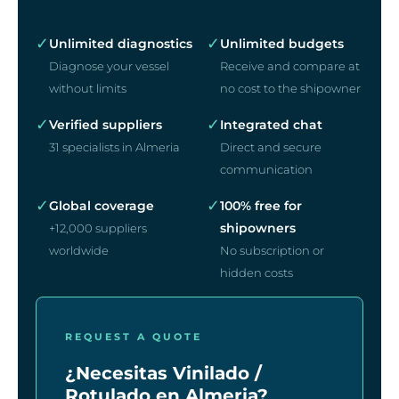
✓
✓
Unlimited diagnostics
Unlimited budgets
Diagnose your vessel
Receive and compare at
without limits
no cost to the shipowner
✓
✓
Verified suppliers
Integrated chat
31 specialists in Almeria
Direct and secure
communication
✓
✓
Global coverage
100% free for
shipowners
+12,000 suppliers
worldwide
No subscription or
hidden costs
REQUEST A QUOTE
¿Necesitas Vinilado /
Rotulado en Almeria?