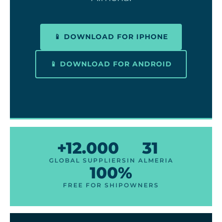
📱 DOWNLOAD FOR IPHONE
📱 DOWNLOAD FOR ANDROID
+12.000
31
GLOBAL SUPPLIERS
IN ALMERIA
100%
FREE FOR SHIPOWNERS