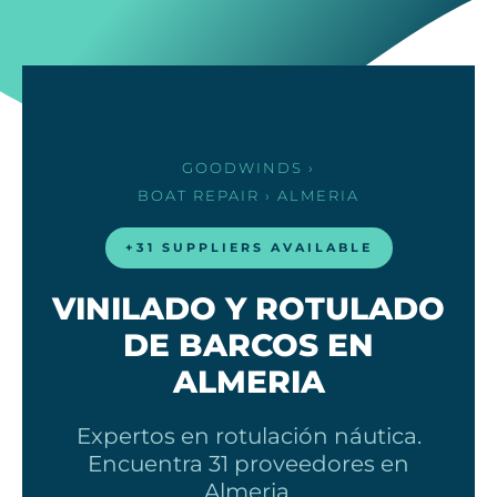
GOODWINDS
›
BOAT REPAIR
› ALMERIA
+31 SUPPLIERS AVAILABLE
VINILADO Y ROTULADO
DE BARCOS EN
ALMERIA
Expertos en rotulación náutica.
Encuentra 31 proveedores en
Almeria.