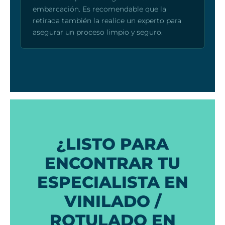
embarcación. Es recomendable que la
retirada también la realice un experto para
asegurar un proceso limpio y seguro.
¿LISTO PARA
ENCONTRAR TU
ESPECIALISTA EN
VINILADO /
ROTULADO EN