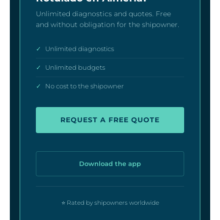
Unlimited diagnostics and quotes. Free
and without obligation for the shipowner.
✓
Unlimited diagnostics
✓
Unlimited budgets
✓
No cost to the shipowner
REQUEST A FREE QUOTE
Download the app
⭐ Rated by shipowners worldwide