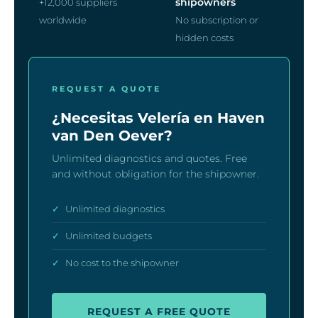
shipowners
+12,000 suppliers
worldwide
No subscription or
hidden costs
REQUEST A QUOTE
¿Necesitas Velería en Haven
van Den Oever?
Unlimited diagnostics and quotes. Free
and without obligation for the shipowner.
✓
Unlimited diagnostics
✓
Unlimited budgets
✓
No cost to the shipowner
REQUEST A FREE QUOTE