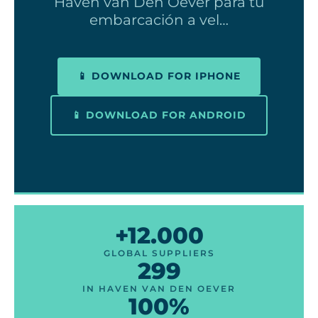
Haven van Den Oever para tu
embarcación a vel…
📱 DOWNLOAD FOR IPHONE
📱 DOWNLOAD FOR ANDROID
+12.000
GLOBAL SUPPLIERS
299
IN HAVEN VAN DEN OEVER
100%