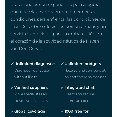
profesionales con experiencia para asegurar
que tus velas estén siempre en perfectas
condiciones para enfrentar las condiciones del
mar. Descubre soluciones personalizadas y un
servicio excepcional para tu embarcación en
el corazón de la actividad náutica de Haven
van Den Oever.
✓
✓
Unlimited diagnostics
Unlimited budgets
Diagnose your vessel
Receive and compare at
without limits
no cost to the shipowner
✓
✓
Verified suppliers
Integrated chat
299 especialistas en
Direct and secure
Haven van Den Oever
communication
✓
✓
Global coverage
100% free for