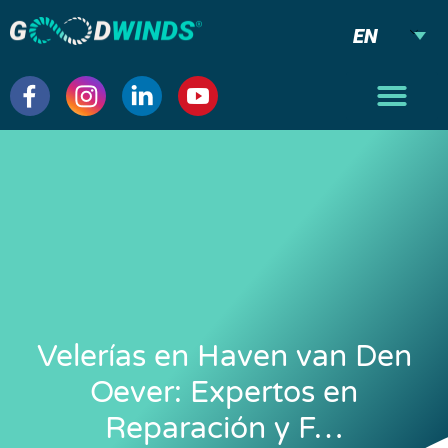
EN
Velerías en Haven van Den
Oever: Expertos en
Reparación y F…