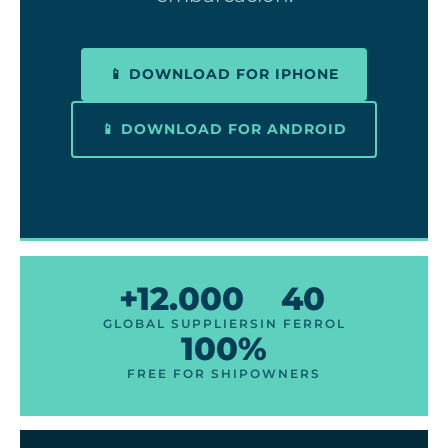
📱 DOWNLOAD FOR IPHONE
📱 DOWNLOAD FOR ANDROID
+12.000
40
GLOBAL SUPPLIERS
IN FERROL
100%
FREE FOR SHIPOWNERS