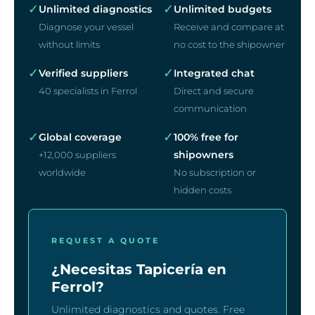
✓
✓
Unlimited diagnostics
Unlimited budgets
Diagnose your vessel
Receive and compare at
without limits
no cost to the shipowner
✓
✓
Verified suppliers
Integrated chat
40 specialists in Ferrol
Direct and secure
communication
✓
✓
Global coverage
100% free for
shipowners
+12,000 suppliers
worldwide
No subscription or
hidden costs
REQUEST A QUOTE
¿Necesitas Tapicería en
Ferrol?
Unlimited diagnostics and quotes. Free