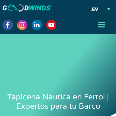
EN
Tapicería Náutica en Ferrol |
Expertos para tu Barco