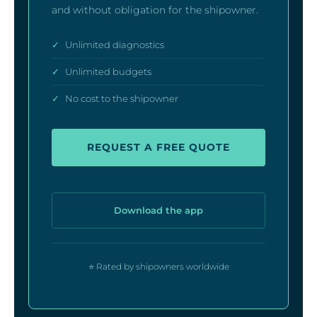
and without obligation for the shipowner.
✓
Unlimited diagnostics
✓
Unlimited budgets
✓
No cost to the shipowner
REQUEST A FREE QUOTE
Download the app
⭐ Rated by shipowners worldwide