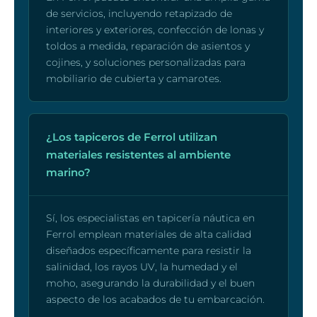
de servicios, incluyendo retapizado de
interiores y exteriores, confección de lonas y
toldos a medida, reparación de asientos y
cojines, y soluciones personalizadas para
mobiliario de cubierta y camarotes.
¿Los tapiceros de Ferrol utilizan
materiales resistentes al ambiente
marino?
Sí, los especialistas en tapicería náutica en
Ferrol emplean materiales de alta calidad
diseñados específicamente para resistir la
salinidad, los rayos UV, la humedad y el
moho, asegurando la durabilidad y el buen
aspecto de los acabados de tu embarcación.