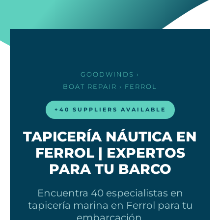
GOODWINDS
›
BOAT REPAIR
› FERROL
+40 SUPPLIERS AVAILABLE
TAPICERÍA NÁUTICA EN
FERROL | EXPERTOS
PARA TU BARCO
Encuentra 40 especialistas en
tapicería marina en Ferrol para tu
embarcación.