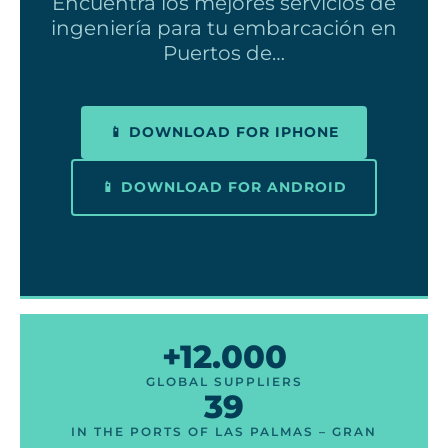
Encuentra los mejores servicios de
ingeniería para tu embarcación en
Puertos de…
📱 DOWNLOAD FOR IPHONE
📱 DOWNLOAD FOR ANDROID
+12.000
GLOBAL SUPPLIERS
39
IN THE PORTS OF LAS PALMAS – GRAN