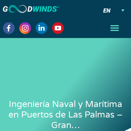
EN
Ingeniería Naval y Marítima
en Puertos de Las Palmas –
Gran…