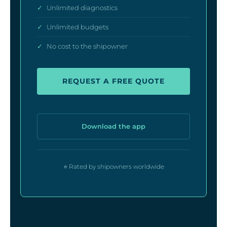
✓
Unlimited diagnostics
✓
Unlimited budgets
✓
No cost to the shipowner
REQUEST A FREE QUOTE
Download the app
⭐ Rated by shipowners worldwide