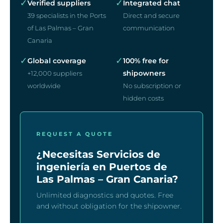
✓
✓
Verified suppliers
Integrated chat
39 specialists in the Ports
Direct and secure
of Las Palmas – Gran
communication
Canaria
✓
✓
Global coverage
100% free for
shipowners
+12,000 suppliers
worldwide
No subscription or
hidden costs
REQUEST A QUOTE
¿Necesitas Servicios de
ingeniería en Puertos de
Las Palmas – Gran Canaria?
Unlimited diagnostics and quotes. Free
and without obligation for the shipowner.