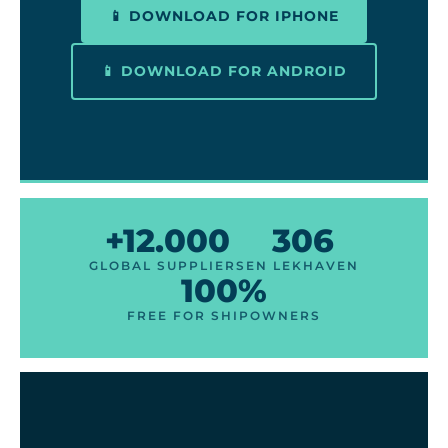
📱 DOWNLOAD FOR IPHONE
📱 DOWNLOAD FOR ANDROID
+12.000
306
GLOBAL SUPPLIERS
EN LEKHAVEN
100%
FREE FOR SHIPOWNERS