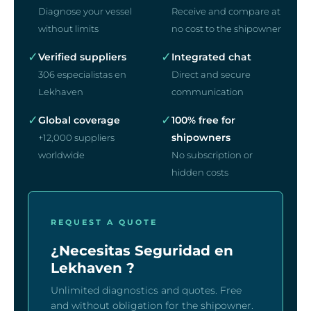
Diagnose your vessel
Receive and compare at
without limits
no cost to the shipowner
✓
✓
Verified suppliers
Integrated chat
306 especialistas en
Direct and secure
Lekhaven
communication
✓
✓
Global coverage
100% free for
shipowners
+12,000 suppliers
worldwide
No subscription or
hidden costs
REQUEST A QUOTE
¿Necesitas Seguridad en
Lekhaven ?
Unlimited diagnostics and quotes. Free
and without obligation for the shipowner.