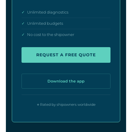
✓
Unlimited diagnostics
✓
Unlimited budgets
✓
No cost to the shipowner
REQUEST A FREE QUOTE
Download the app
⭐ Rated by shipowners worldwide