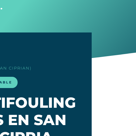
…
SAN CIPRIAN)
LABLE
TIFOULING
 EN SAN