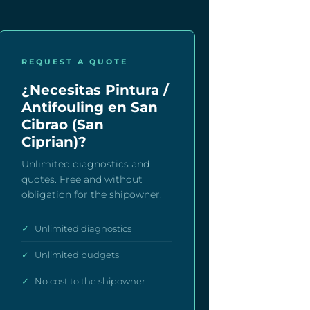
REQUEST A QUOTE
¿Necesitas Pintura /
Antifouling en San
Cibrao (San
Ciprian)?
Unlimited diagnostics and
quotes. Free and without
obligation for the shipowner.
✓
Unlimited diagnostics
✓
Unlimited budgets
✓
No cost to the shipowner