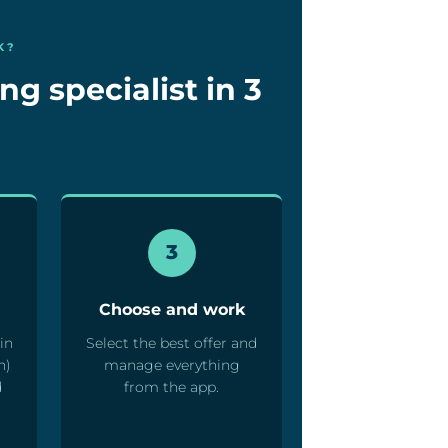
K?
ng specialist in 3
3
Choose and work
in
Select the best offer and
n)
manage everything
d
from the app.