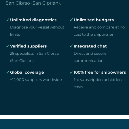
San Cibrao (San Ciprian).
✓
✓
Unlimited diagnostics
Unlimited budgets
Diagnose your vessel without
Receive and compare at no
limits
cost to the shipowner
✓
✓
Verified suppliers
Integrated chat
28 specialists in San Cibrao
Direct and secure
(San Ciprian)
communication
✓
✓
Global coverage
100% free for shipowners
+12,000 suppliers worldwide
No subscription or hidden
costs