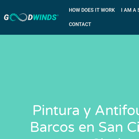
HOW DOES IT WORK
I AM A
CONTACT
Pintura y Antifo
Barcos en San C