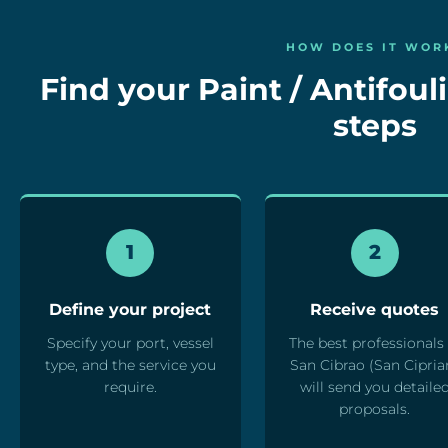
HOW DOES IT WOR
Find your Paint / Antifouli
steps
1
2
Define your project
Receive quotes
Specify your port, vessel
The best professionals 
type, and the service you
San Cibrao (San Cipria
require.
will send you detaile
proposals.