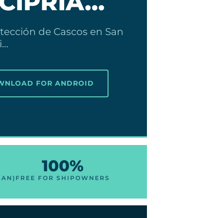
 CIPRIA…
tección de Cascos en San
i…
OWNLOAD FOR ANDROID
100%
IAN)
FREE FOR SHIPOWNERS