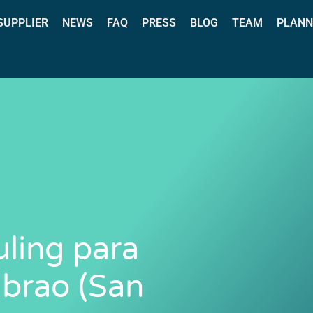
 SUPPLIER
NEWS
FAQ
PRESS
BLOG
TEAM
PLANN
uling para
ibrao (San