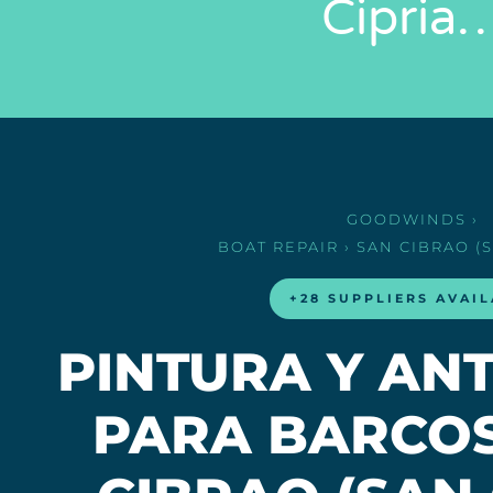
Cipria
GOODWINDS
›
BOAT REPAIR
› SAN CIBRAO (
+28 SUPPLIERS AVAI
PINTURA Y AN
PARA BARCOS