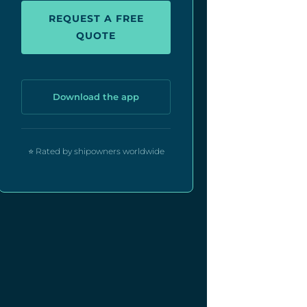
REQUEST A FREE
QUOTE
Download the app
⭐ Rated by shipowners worldwide