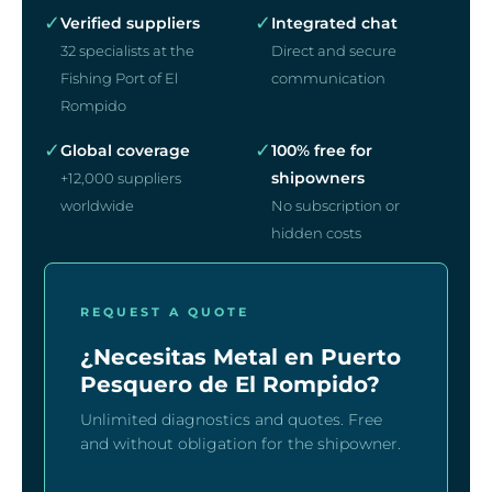
✓
✓
Verified suppliers
Integrated chat
32 specialists at the
Direct and secure
Fishing Port of El
communication
Rompido
✓
✓
Global coverage
100% free for
shipowners
+12,000 suppliers
worldwide
No subscription or
hidden costs
REQUEST A QUOTE
¿Necesitas Metal en Puerto
Pesquero de El Rompido?
Unlimited diagnostics and quotes. Free
and without obligation for the shipowner.