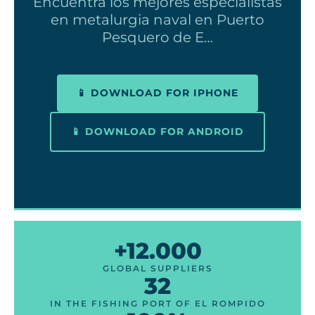
Encuentra los mejores especialistas
en metalurgia naval en Puerto
Pesquero de E…
📱 DOWNLOAD FOR IPHONE
📱 DOWNLOAD FOR ANDROID
+12.000
GLOBAL SUPPLIERS
32
IN THE FISHING PORT OF EL ROMPIDO