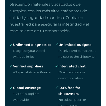
ofreciendo materiales y acabados que
cumplen con los más altos estándares de
calidad y seguridad marítima. Confía en
nuestra red para asegurar la integridad y el
rendimiento de tu embarcación.
✓
✓
Unlimited diagnostics
Unlimited budgets
Diagnose your vessel
Receive and compare at
without limits
no cost to the shipowner
✓
✓
Verified suppliers
Integrated chat
43 specialists in A Pasaxe
Direct and secure
communication
✓
✓
Global coverage
100% free for
shipowners
+12,000 suppliers
worldwide
No subscription or
hidden costs