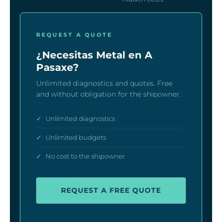
REQUEST A QUOTE
¿Necesitas Metal en A
Pasaxe?
Unlimited diagnostics and quotes. Free
and without obligation for the shipowner.
✓
Unlimited diagnostics
✓
Unlimited budgets
✓
No cost to the shipowner
REQUEST A FREE QUOTE