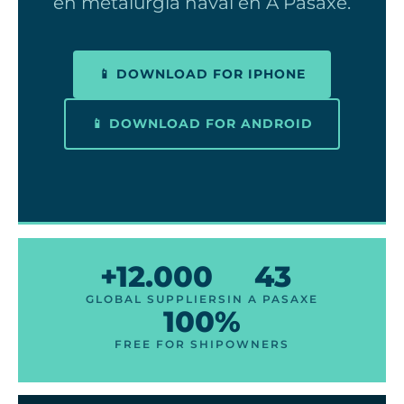
en metalurgia naval en A Pasaxe.
📱 DOWNLOAD FOR IPHONE
📱 DOWNLOAD FOR ANDROID
+12.000
43
GLOBAL SUPPLIERS
IN A PASAXE
100%
FREE FOR SHIPOWNERS