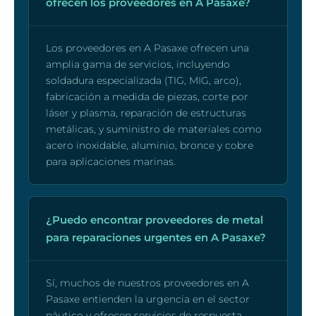
ofrecen los proveedores en A Pasaxe?
Los proveedores en A Pasaxe ofrecen una
amplia gama de servicios, incluyendo
soldadura especializada (TIG, MIG, arco),
fabricación a medida de piezas, corte por
láser y plasma, reparación de estructuras
metálicas, y suministro de materiales como
acero inoxidable, aluminio, bronce y cobre
para aplicaciones marinas.
¿Puedo encontrar proveedores de metal
para reparaciones urgentes en A Pasaxe?
Sí, muchos de nuestros proveedores en A
Pasaxe entienden la urgencia en el sector
náutico y ofrecen servicios de respuesta