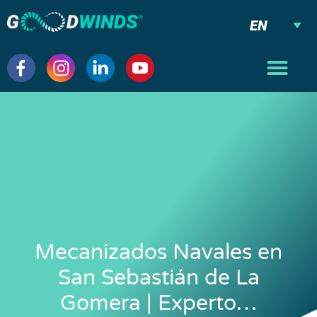
EN
Mecanizados Navales en
San Sebastián de La
Gomera | Experto…