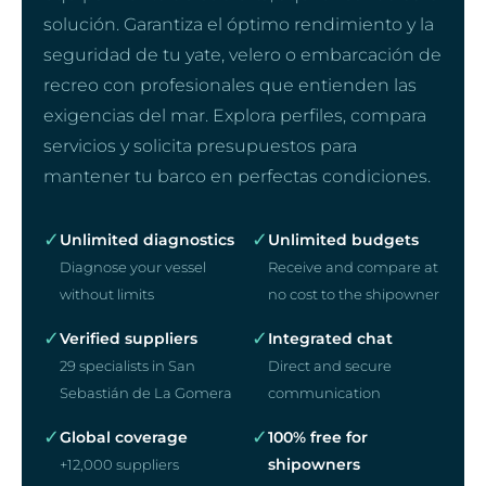
solución. Garantiza el óptimo rendimiento y la
seguridad de tu yate, velero o embarcación de
recreo con profesionales que entienden las
exigencias del mar. Explora perfiles, compara
servicios y solicita presupuestos para
mantener tu barco en perfectas condiciones.
✓
✓
Unlimited diagnostics
Unlimited budgets
Diagnose your vessel
Receive and compare at
without limits
no cost to the shipowner
✓
✓
Verified suppliers
Integrated chat
29 specialists in San
Direct and secure
Sebastián de La Gomera
communication
✓
✓
Global coverage
100% free for
shipowners
+12,000 suppliers