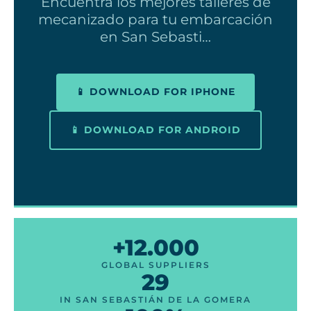
Encuentra los mejores talleres de
mecanizado para tu embarcación
en San Sebasti…
📱 DOWNLOAD FOR IPHONE
📱 DOWNLOAD FOR ANDROID
+12.000
GLOBAL SUPPLIERS
29
IN SAN SEBASTIÁN DE LA GOMERA