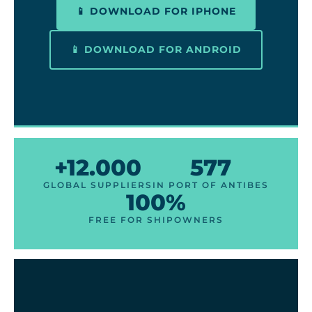
📱 DOWNLOAD FOR IPHONE
📱 DOWNLOAD FOR ANDROID
+12.000
577
GLOBAL SUPPLIERS
IN PORT OF ANTIBES
100%
FREE FOR SHIPOWNERS