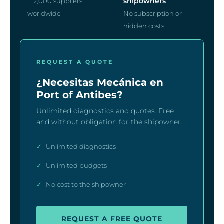
shipowners
+12,000 suppliers
worldwide
No subscription or
hidden costs
REQUEST A QUOTE
¿Necesitas Mecánica en
Port of Antibes?
Unlimited diagnostics and quotes. Free
and without obligation for the shipowner.
✓
Unlimited diagnostics
✓
Unlimited budgets
✓
No cost to the shipowner
REQUEST A FREE QUOTE