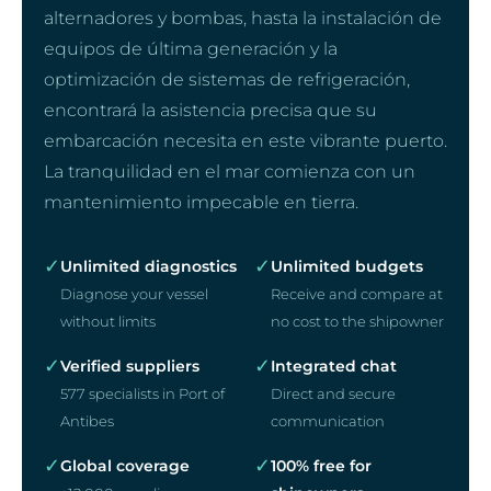
alternadores y bombas, hasta la instalación de
equipos de última generación y la
optimización de sistemas de refrigeración,
encontrará la asistencia precisa que su
embarcación necesita en este vibrante puerto.
La tranquilidad en el mar comienza con un
mantenimiento impecable en tierra.
✓
✓
Unlimited diagnostics
Unlimited budgets
Diagnose your vessel
Receive and compare at
without limits
no cost to the shipowner
✓
✓
Verified suppliers
Integrated chat
577 specialists in Port of
Direct and secure
Antibes
communication
✓
✓
Global coverage
100% free for