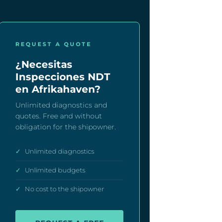
REQUEST A QUOTE
¿Necesitas
Inspecciones NDT
en Afrikahaven?
Unlimited diagnostics and
quotes. Free and without
obligation for the shipowner.
✓
Unlimited diagnostics
✓
Unlimited budgets
✓
No cost to the shipowner