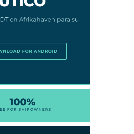
UTICO
DT en Afrikahaven para su
OWNLOAD FOR ANDROID
100%
EE FOR SHIPOWNERS