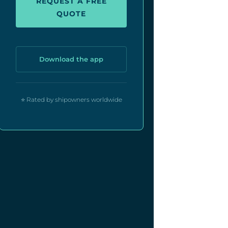
REQUEST A FREE
QUOTE
Download the app
⭐ Rated by shipowners worldwide