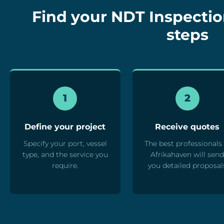
Find your NDT Inspection
steps
1
2
Define your project
Receive quotes
Specify your port, vessel
The best professionals 
type, and the service you
Afrikahaven will sen
require.
you detailed proposal