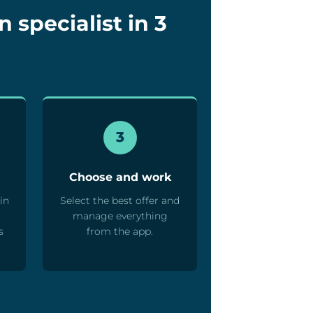
 specialist in 3
3
Choose and work
in
Select the best offer and
d
manage everything
s
from the app.