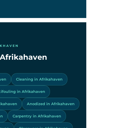
IKHAVEN
n Afrikahaven
aven
Cleaning in Afrikahaven
tifouling in Afrikahaven
rikahaven
Anodized in Afrikahaven
en
Carpentry in Afrikahaven