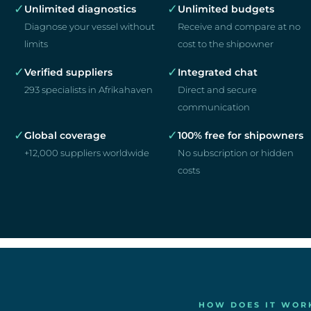
✓
✓
Unlimited diagnostics
Unlimited budgets
Diagnose your vessel without
Receive and compare at no
limits
cost to the shipowner
✓
✓
Verified suppliers
Integrated chat
293 specialists in Afrikahaven
Direct and secure
communication
✓
✓
Global coverage
100% free for shipowners
+12,000 suppliers worldwide
No subscription or hidden
costs
HOW DOES IT WOR