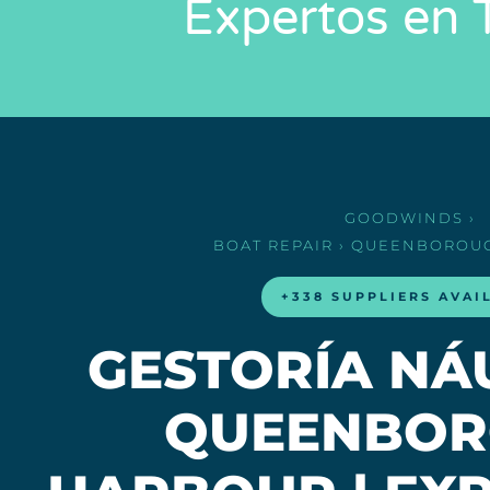
Expertos en
GOODWINDS
›
BOAT REPAIR
› QUEENBOROU
+338 SUPPLIERS AVAI
GESTORÍA NÁ
QUEENBO