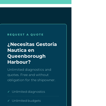
REQUEST A QUOTE
¿Necesitas Gestoria
Nautica en
Queenborough
Harbour?
Unlimited diagnostics and
quotes. Free and without
obligation for the shipowner.
✓
Unlimited diagnostics
✓
Unlimited budgets