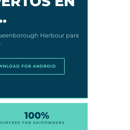
PERTOS EN
…
 Queenborough Harbour para
…
OWNLOAD FOR ANDROID
100%
OUR
FREE FOR SHIPOWNERS