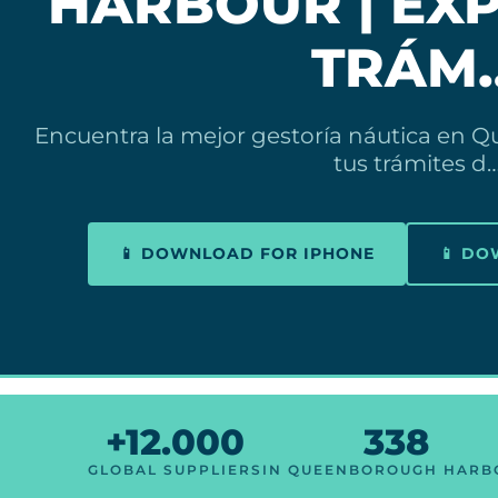
HARBOUR | EX
TRÁM
Encuentra la mejor gestoría náutica en
tus trámites d
📱 DOWNLOAD FOR IPHONE
📱 D
+12.000
338
GLOBAL SUPPLIERS
IN QUEENBOROUGH HARB