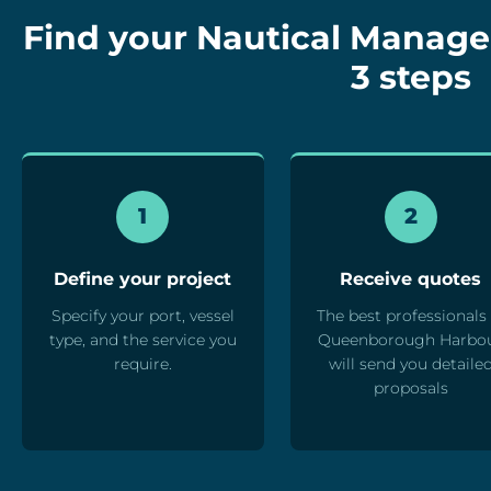
Find your Nautical Manage
3 steps
1
2
Define your project
Receive quotes
Specify your port, vessel
The best professionals 
type, and the service you
Queenborough Harbo
require.
will send you detaile
proposals