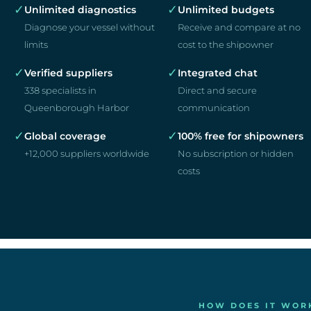
✓
✓
Unlimited diagnostics
Unlimited budgets
Diagnose your vessel without
Receive and compare at no
limits
cost to the shipowner
✓
✓
Verified suppliers
Integrated chat
338 specialists in
Direct and secure
Queenborough Harbor
communication
✓
✓
Global coverage
100% free for shipowners
+12,000 suppliers worldwide
No subscription or hidden
costs
HOW DOES IT WOR