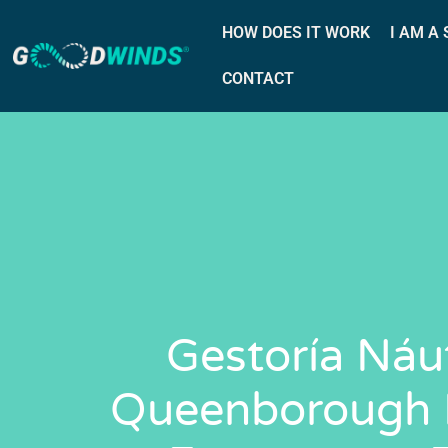
HOW DOES IT WORK
I AM A
CONTACT
Gestoría Náu
Queenborough H