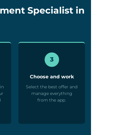
ment Specialist in
3
Choose and work
in
Select the best offer and
ur
manage everything
d
from the app.