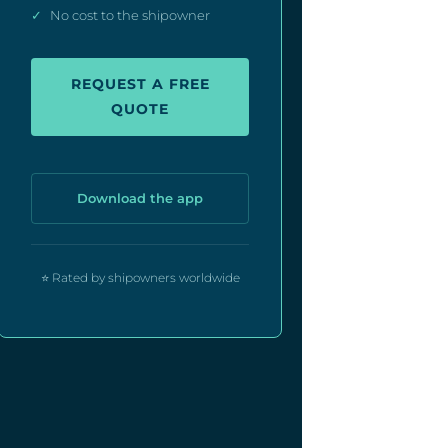
✓
No cost to the shipowner
REQUEST A FREE
QUOTE
Download the app
⭐ Rated by shipowners worldwide