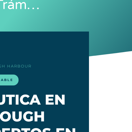
 Trám…
GH HARBOUR
LABLE
UTICA EN
ROUGH