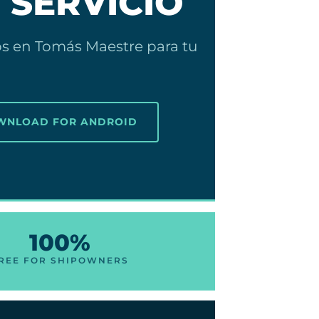
 SERVICIO
cos en Tomás Maestre para tu
OWNLOAD FOR ANDROID
100%
REE FOR SHIPOWNERS