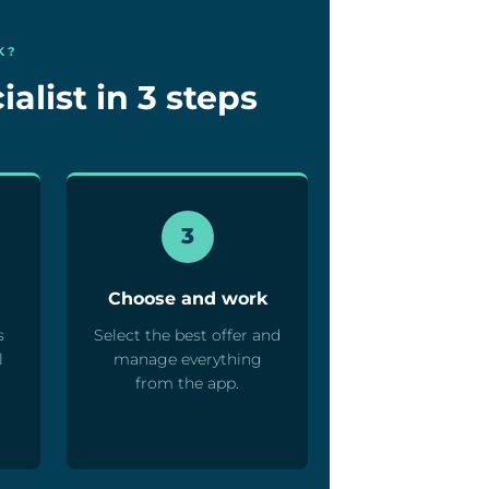
K?
ialist in 3 steps
3
Choose and work
s
Select the best offer and
l
manage everything
from the app.