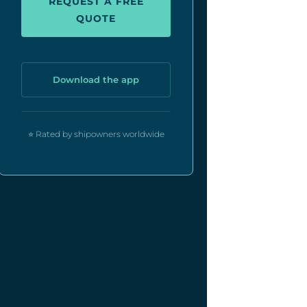
REQUEST A FREE
QUOTE
Download the app
⭐ Rated by shipowners worldwide