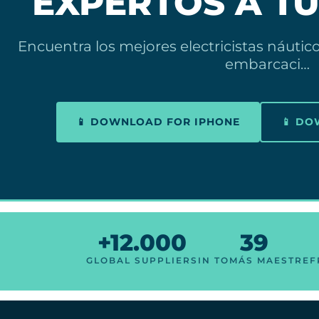
EXPERTOS A TU
Encuentra los mejores electricistas náuti
embarcaci…
📱 DOWNLOAD FOR IPHONE
📱 D
+12.000
39
GLOBAL SUPPLIERS
IN TOMÁS MAESTRE
F