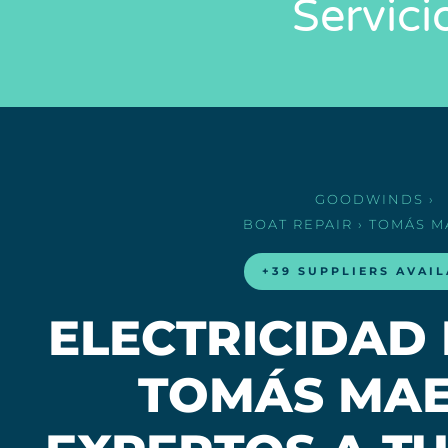
Servici
GOODWINDS
›
BOAT REPAIR
› TOMÁS M
+39 SUPPLIERS AVAI
ELECTRICIDAD
TOMÁS MAE