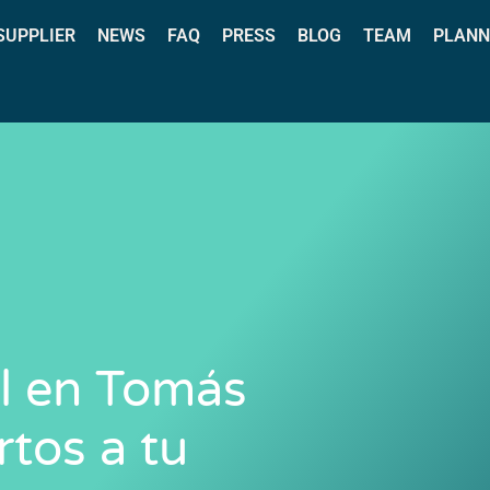
 SUPPLIER
NEWS
FAQ
PRESS
BLOG
TEAM
PLANN
al en Tomás
rtos a tu