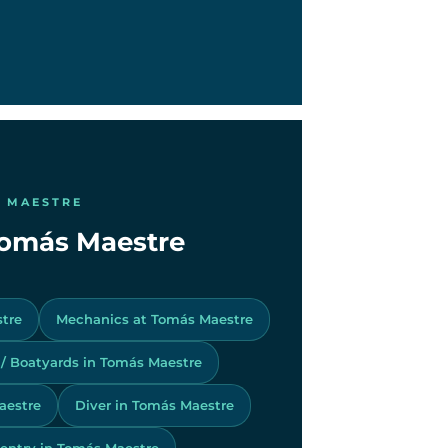
S MAESTRE
 Tomás Maestre
stre
Mechanics at Tomás Maestre
 / Boatyards in Tomás Maestre
aestre
Diver in Tomás Maestre
entry in Tomás Maestre