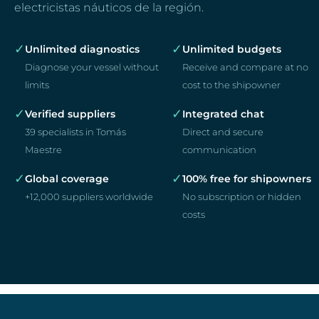
electricistas náuticos de la región.
✓
✓
Unlimited diagnostics
Unlimited budgets
Diagnose your vessel without
Receive and compare at no
limits
cost to the shipowner
✓
✓
Verified suppliers
Integrated chat
39 specialists in Tomás
Direct and secure
Maestre
communication
✓
✓
Global coverage
100% free for shipowners
+12,000 suppliers worldwide
No subscription or hidden
costs