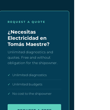
REQUEST A QUOTE
¿Necesitas
Electricidad en
Tomás Maestre?
Unlimited diagnostics and
quotes. Free and without
obligation for the shipowner.
✓
Unlimited diagnostics
✓
Unlimited budgets
✓
No cost to the shipowner