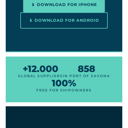
📱 DOWNLOAD FOR IPHONE
📱 DOWNLOAD FOR ANDROID
+12.000
858
GLOBAL SUPPLIERS
IN PORT OF SAVONA
100%
FREE FOR SHIPOWNERS