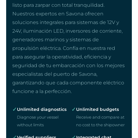
listo para zarpar con total tranquilidad.
Nuestros expertos en Savona ofrecen
soluciones integrales para sistemas de 12V y
24V, iluminación LED, inversores de corriente,
generadores marinos y sistemas de
propulsión eléctrica. Confía en nuestra red
para asegurar la operatividad, eficiencia y
seguridad de tu embarcación con los mejores
especialistas del puerto de Savona,
garantizando que cada componente eléctrico
funcione a la perfección.
✓
✓
Unlimited diagnostics
Unlimited budgets
Diagnose your vessel
Receive and compare at
without limits
no cost to the shipowner
✓
✓
Verified suppliers
Integrated chat