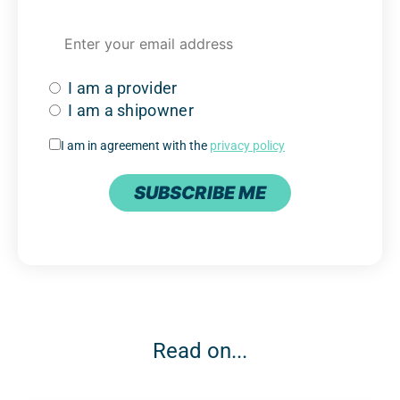
I am a provider
I am a shipowner
I am in agreement with the
privacy policy
SUBSCRIBE ME
Read on...