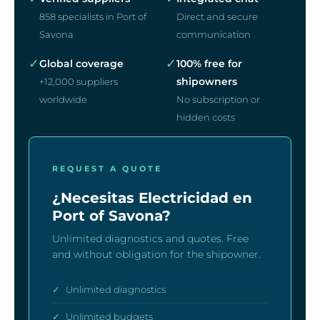
858 specialists in Port of
Direct and secure
Savona
communication
✓
✓
Global coverage
100% free for
shipowners
+12,000 suppliers
worldwide
No subscription or
hidden costs
REQUEST A QUOTE
¿Necesitas Electricidad en
Port of Savona?
Unlimited diagnostics and quotes. Free
and without obligation for the shipowner.
✓
Unlimited diagnostics
✓
Unlimited budgets