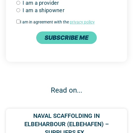
I am a provider
I am a shipowner
I am in agreement with the
privacy policy
SUBSCRIBE ME
Read on...
NAVAL SCAFFOLDING IN
ELBEHARBOUR (ELBEHAFEN) –
SUPPLIERS EX…