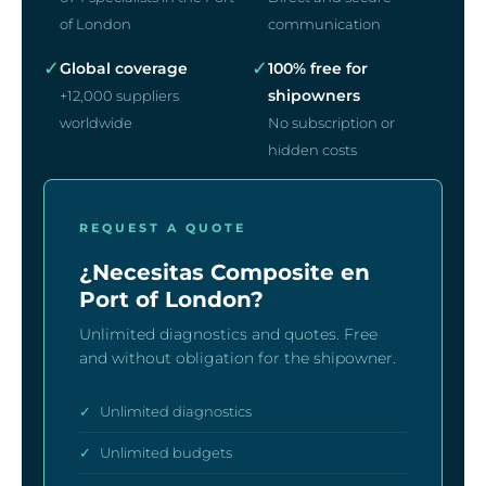
of London
communication
✓
✓
Global coverage
100% free for
shipowners
+12,000 suppliers
worldwide
No subscription or
hidden costs
REQUEST A QUOTE
¿Necesitas Composite en
Port of London?
Unlimited diagnostics and quotes. Free
and without obligation for the shipowner.
✓
Unlimited diagnostics
✓
Unlimited budgets