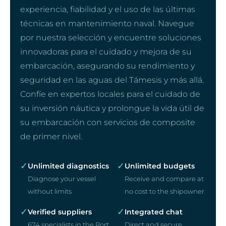
experiencia, fiabilidad y el uso de las últimas
técnicas en mantenimiento naval. Navegue
por nuestra selección y encuentre soluciones
innovadoras para el cuidado y mejora de su
embarcación, asegurando su rendimiento y
seguridad en las aguas del Támesis y más allá.
Confíe en expertos locales para el cuidado de
su inversión náutica y prolongue la vida útil de
su embarcación con servicios de composite
de primer nivel.
✓
✓
Unlimited diagnostics
Unlimited budgets
Diagnose your vessel
Receive and compare at
without limits
no cost to the shipowner
✓
✓
Verified suppliers
Integrated chat
674 specialists in the Port
Direct and secure