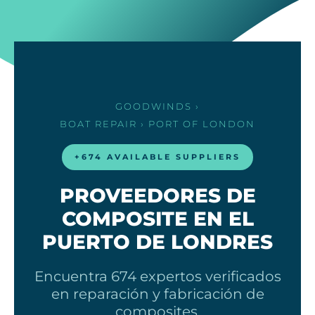
GOODWINDS
›
BOAT REPAIR
› PORT OF LONDON
+674 AVAILABLE SUPPLIERS
PROVEEDORES DE
COMPOSITE EN EL
PUERTO DE LONDRES
Encuentra 674 expertos verificados
en reparación y fabricación de
composites.