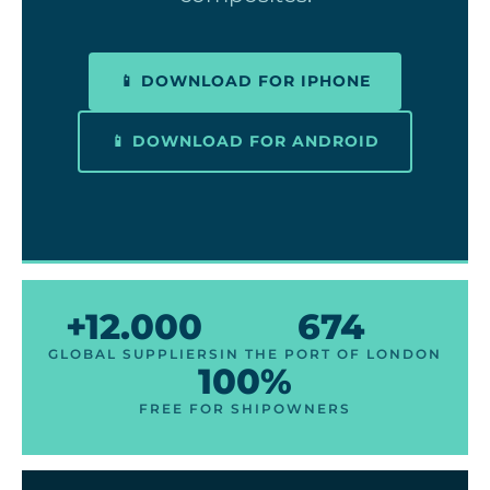
📱 DOWNLOAD FOR IPHONE
📱 DOWNLOAD FOR ANDROID
+12.000
674
GLOBAL SUPPLIERS
IN THE PORT OF LONDON
100%
FREE FOR SHIPOWNERS