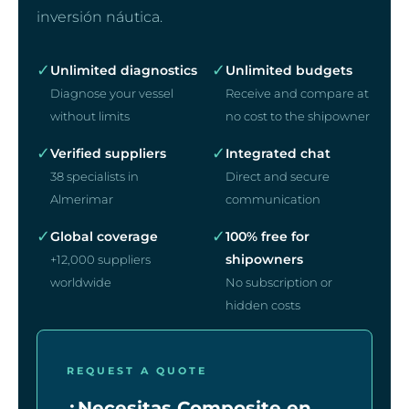
inversión náutica.
✓
✓
Unlimited diagnostics
Unlimited budgets
Diagnose your vessel
Receive and compare at
without limits
no cost to the shipowner
✓
✓
Verified suppliers
Integrated chat
38 specialists in
Direct and secure
Almerimar
communication
✓
✓
Global coverage
100% free for
shipowners
+12,000 suppliers
worldwide
No subscription or
hidden costs
REQUEST A QUOTE
¿Necesitas Composite en