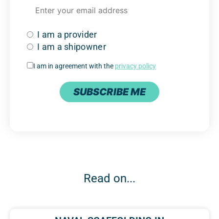
I am a provider
I am a shipowner
I am in agreement with the
privacy policy
SUBSCRIBE ME
Read on...