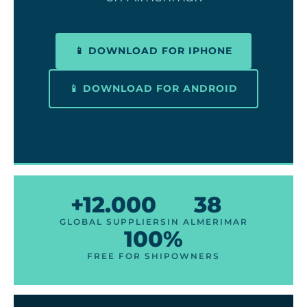
📱 DOWNLOAD FOR IPHONE
📱 DOWNLOAD FOR ANDROID
+12.000
38
GLOBAL SUPPLIERS
IN ALMERIMAR
100%
FREE FOR SHIPOWNERS