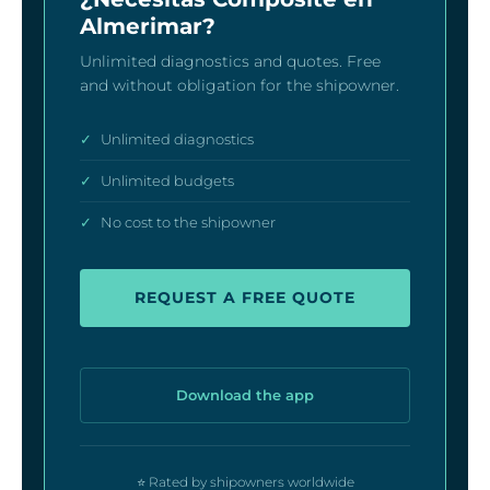
Almerimar?
Unlimited diagnostics and quotes. Free
and without obligation for the shipowner.
✓
Unlimited diagnostics
✓
Unlimited budgets
✓
No cost to the shipowner
REQUEST A FREE QUOTE
Download the app
⭐ Rated by shipowners worldwide