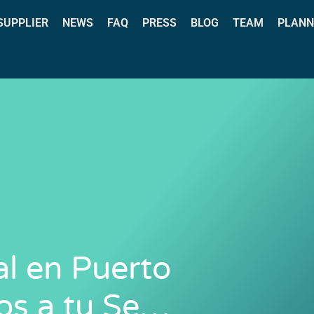
 SUPPLIER
NEWS
FAQ
PRESS
BLOG
TEAM
PLANN
al en Puerto
tos a tu Se…