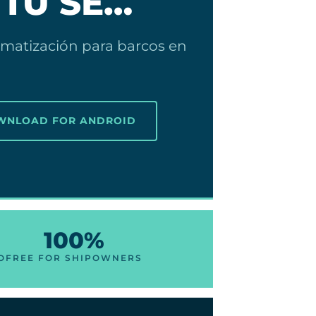
 TU SE…
limatización para barcos en
OWNLOAD FOR ANDROID
100%
O
FREE FOR SHIPOWNERS