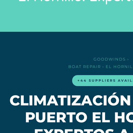
GOODWINDS
›
BOAT REPAIR
› EL HORNI
+44 SUPPLIERS AVAI
CLIMATIZACIÓN
PUERTO EL H