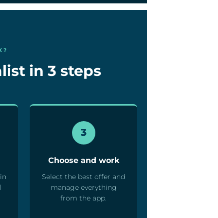
K?
ist in 3 steps
3
Choose and work
in
Select the best offer and
l
manage everything
from the app.