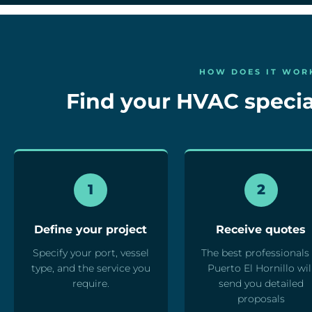
HOW DOES IT WOR
Find your HVAC special
1
2
Define your project
Receive quotes
Specify your port, vessel
The best professionals 
type, and the service you
Puerto El Hornillo wil
require.
send you detailed
proposals