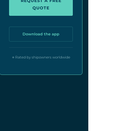
REQUEST A FREE
QUOTE
Download the app
⭐ Rated by shipowners worldwide