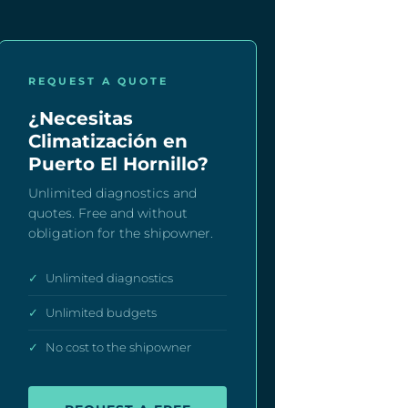
REQUEST A QUOTE
¿Necesitas
Climatización en
Puerto El Hornillo?
Unlimited diagnostics and
quotes. Free and without
obligation for the shipowner.
✓
Unlimited diagnostics
✓
Unlimited budgets
✓
No cost to the shipowner