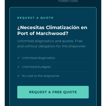
hidden costs
REQUEST A QUOTE
¿Necesitas Climatización en
Port of Marchwood?
Unlimited diagnostics and quotes. Free
and without obligation for the shipowner.
✓
Unlimited diagnostics
✓
Unlimited budgets
✓
No cost to the shipowner
REQUEST A FREE QUOTE