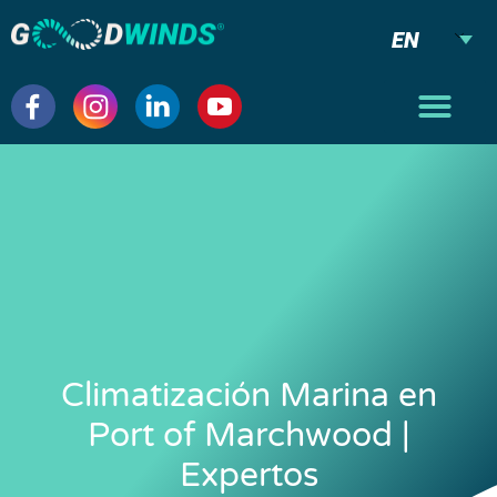
EN
Climatización Marina en
Port of Marchwood |
Expertos