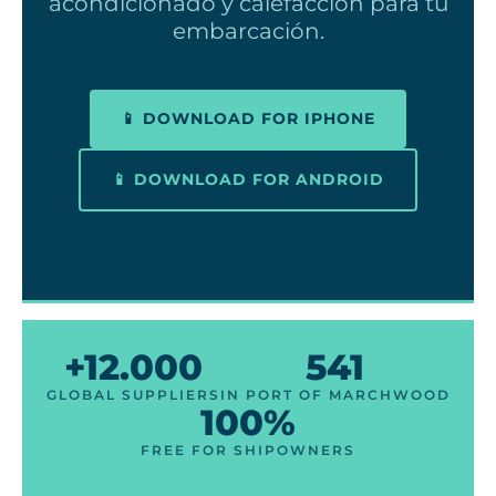
acondicionado y calefacción para tu
embarcación.
📱 DOWNLOAD FOR IPHONE
📱 DOWNLOAD FOR ANDROID
+12.000
541
GLOBAL SUPPLIERS
IN PORT OF MARCHWOOD
100%
FREE FOR SHIPOWNERS