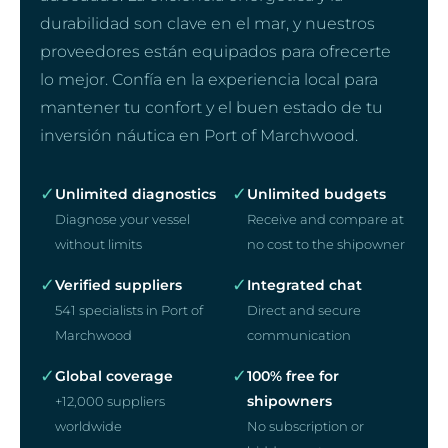
durabilidad son clave en el mar, y nuestros
proveedores están equipados para ofrecerte
lo mejor. Confía en la experiencia local para
mantener tu confort y el buen estado de tu
inversión náutica en Port of Marchwood.
✓
✓
Unlimited diagnostics
Unlimited budgets
Diagnose your vessel
Receive and compare at
without limits
no cost to the shipowner
✓
✓
Verified suppliers
Integrated chat
541 specialists in Port of
Direct and secure
Marchwood
communication
✓
✓
Global coverage
100% free for
shipowners
+12,000 suppliers
worldwide
No subscription or