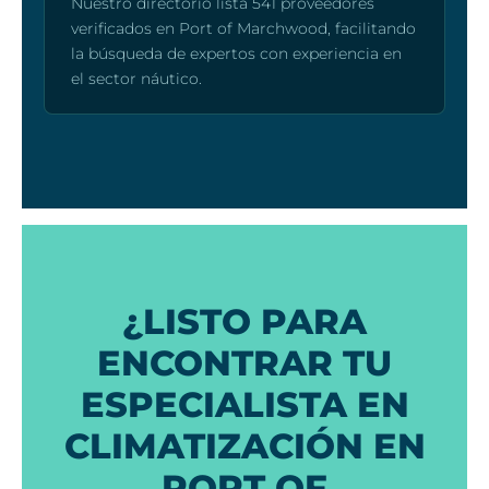
Nuestro directorio lista 541 proveedores
verificados en Port of Marchwood, facilitando
la búsqueda de expertos con experiencia en
el sector náutico.
¿LISTO PARA
ENCONTRAR TU
ESPECIALISTA EN
CLIMATIZACIÓN EN
PORT OF