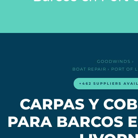
GOODWINDS
›
BOAT REPAIR
› PORT OF 
+462 SUPPLIERS AVAI
CARPAS Y CO
PARA BARCOS E