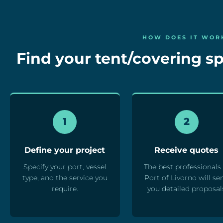
HOW DOES IT WOR
Find your tent/covering spe
1
2
Define your project
Receive quotes
Specify your port, vessel
The best professionals 
type, and the service you
Port of Livorno will se
require.
you detailed proposal