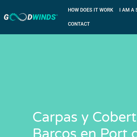
HOW DOES IT WORK
I AM A
CONTACT
Carpas y Cobert
Barcos en Port 