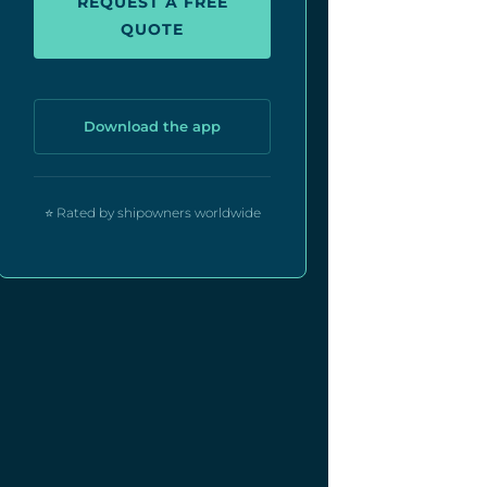
REQUEST A FREE
QUOTE
Download the app
⭐ Rated by shipowners worldwide