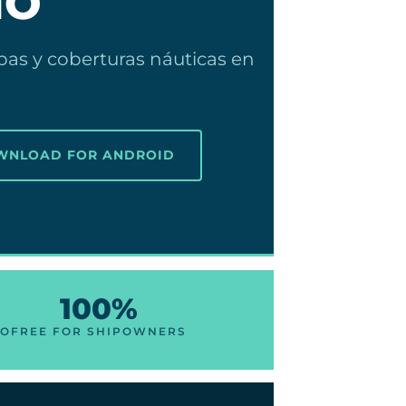
NO
as y coberturas náuticas en
OWNLOAD FOR ANDROID
100%
NO
FREE FOR SHIPOWNERS