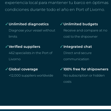
experiencia local para mantener tu barco en óptimas
condiciones durante todo el año en Port of Livorno.
✓
✓
Unlimited diagnostics
Unlimited budgets
Diagnose your vessel without
Receive and compare at no
limits
cost to the shipowner
✓
✓
Verified suppliers
Integrated chat
462 specialists in the Port of
Direct and secure
Livorno
communication
✓
✓
Global coverage
100% free for shipowners
+12,000 suppliers worldwide
No subscription or hidden
costs