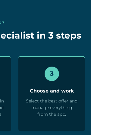
K?
cialist in 3 steps
3
Choose and work
in
Select the best offer and
nd
manage everything
s
from the app.