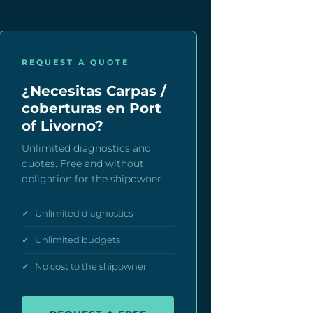
REQUEST A QUOTE
¿Necesitas Carpas /
coberturas en Port
of Livorno?
Unlimited diagnostics and
quotes. Free and without
obligation for the shipowner.
✓
Unlimited diagnostics
✓
Unlimited budgets
✓
No cost to the shipowner