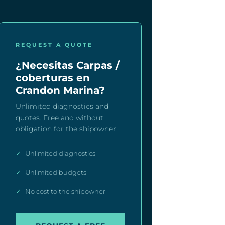
REQUEST A QUOTE
¿Necesitas Carpas /
coberturas en
Crandon Marina?
Unlimited diagnostics and
quotes. Free and without
obligation for the shipowner.
✓
Unlimited diagnostics
✓
Unlimited budgets
✓
No cost to the shipowner