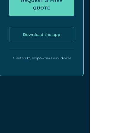
REQUEST A FREE
QUOTE
Download the app
⭐ Rated by shipowners worldwide