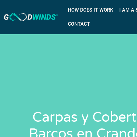
HOW DOES IT WORK
I AM A
CONTACT
Carpas y Cobert
Barcos en Crand