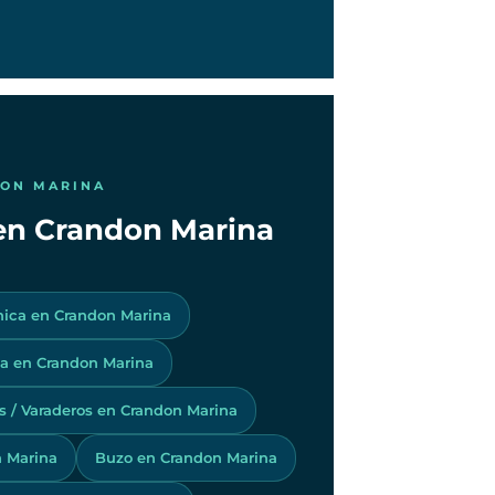
DON MARINA
 en Crandon Marina
nica en Crandon Marina
a en Crandon Marina
os / Varaderos en Crandon Marina
 Marina
Buzo en Crandon Marina