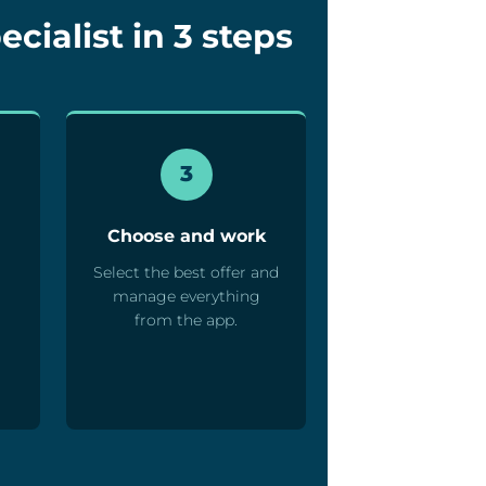
cialist in 3 steps
3
Choose and work
Select the best offer and
manage everything
from the app.