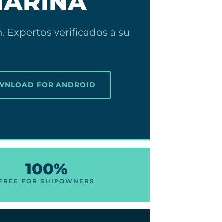
ARINA
 Expertos verificados a su
OWNLOAD FOR ANDROID
100%
FREE FOR SHIPOWNERS