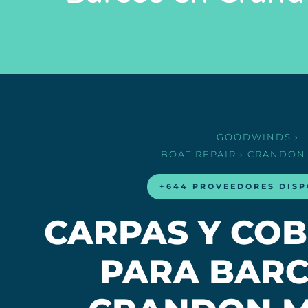
GOODWINDS
›
BOAT REPAIR
› CRANDON
+644 PROVEEDORES DISP
CARPAS Y CO
PARA BARC