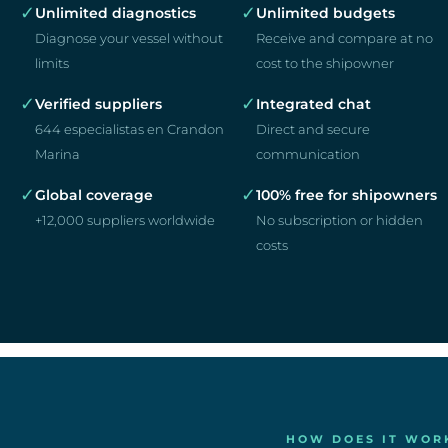
✓
✓
Unlimited diagnostics
Unlimited budgets
Diagnose your vessel without
Receive and compare at no
limits
cost to the shipowner
✓
✓
Verified suppliers
Integrated chat
644 especialistas en Crandon
Direct and secure
Marina
communication
✓
✓
Global coverage
100% free for shipowners
+12,000 suppliers worldwide
No subscription or hidden
costs
HOW DOES IT WOR