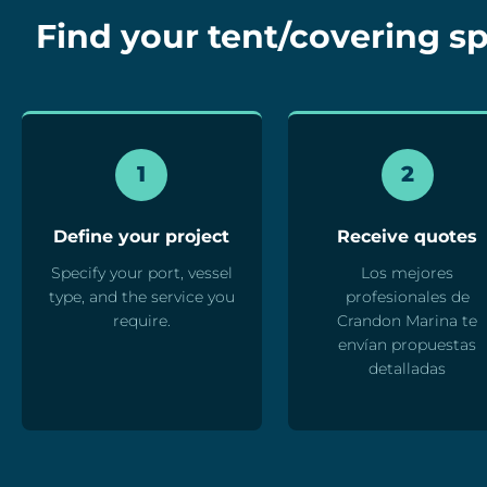
Find your tent/covering spe
1
2
Define your project
Receive quotes
Specify your port, vessel
Los mejores
type, and the service you
profesionales de
require.
Crandon Marina te
envían propuestas
detalladas