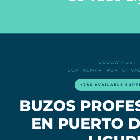
GOODWINDS
›
BOAT REPAIR
› PORT OF VA
+786 AVAILABLE SUPP
BUZOS PROFE
EN PUERTO 