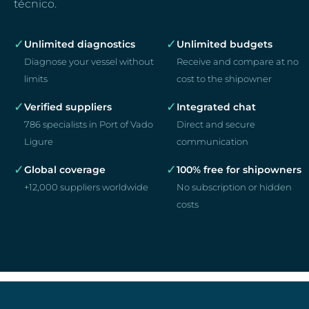
técnico.
✓
✓
Unlimited diagnostics
Unlimited budgets
Diagnose your vessel without
Receive and compare at no
limits
cost to the shipowner
✓
✓
Verified suppliers
Integrated chat
786 specialists in Port of Vado
Direct and secure
Ligure
communication
✓
✓
Global coverage
100% free for shipowners
+12,000 suppliers worldwide
No subscription or hidden
costs