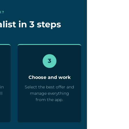
K?
list in 3 steps
3
Choose and work
in
Select the best offer and
ll
manage everything
from the app.