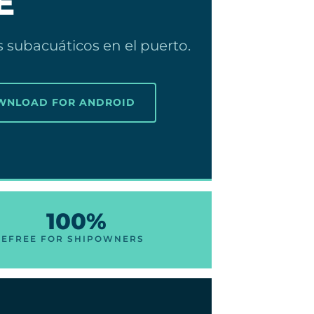
E
s subacuáticos en el puerto.
OWNLOAD FOR ANDROID
100%
RE
FREE FOR SHIPOWNERS