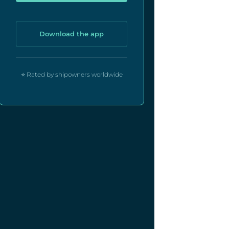
Download the app
⭐ Rated by shipowners worldwide