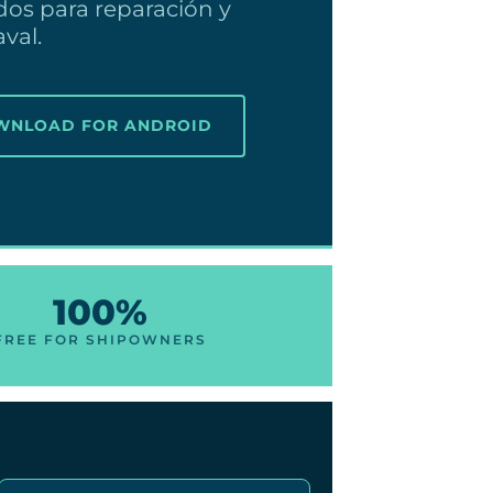
dos para reparación y
val.
OWNLOAD FOR ANDROID
100%
FREE FOR SHIPOWNERS