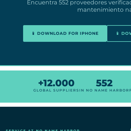
Encuentra 552 proveedores verifica
mantenimiento na
📱 DOWNLOAD FOR IPHONE
📱 D
+12.000
552
GLOBAL SUPPLIERS
IN NO NAME HARBOR
SERVICE AT NO NAME HARBOR