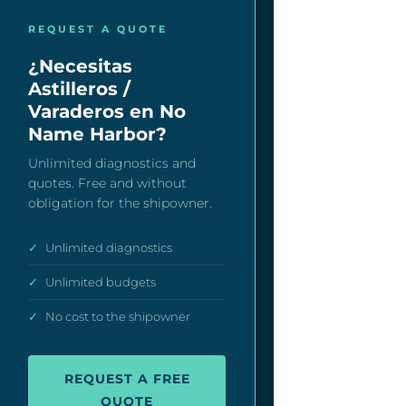
REQUEST A QUOTE
¿Necesitas
Astilleros /
Varaderos en No
Name Harbor?
Unlimited diagnostics and
quotes. Free and without
obligation for the shipowner.
✓
Unlimited diagnostics
✓
Unlimited budgets
✓
No cost to the shipowner
REQUEST A FREE
QUOTE