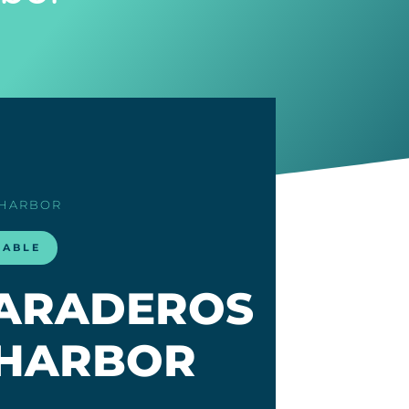
 HARBOR
LABLE
VARADEROS
 HARBOR