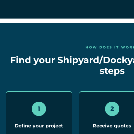
HOW DOES IT WOR
Find your Shipyard/Dockyar
steps
1
2
Define your project
Receive quotes