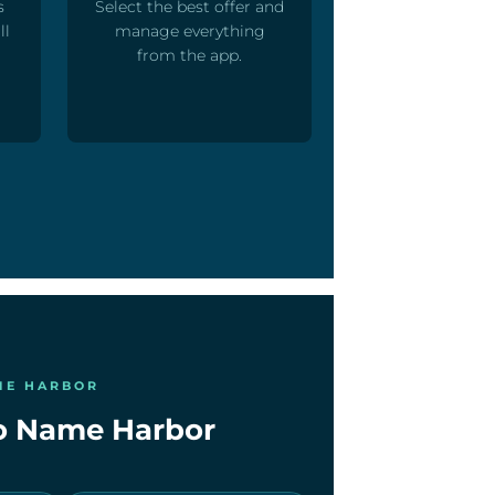
s
Select the best offer and
ll
manage everything
from the app.
ME HARBOR
 No Name Harbor