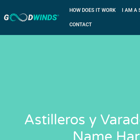
HOW DOES IT WORK
I AM A
CONTACT
Astilleros y Vara
Name Har