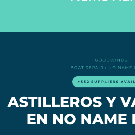
GOODWINDS
›
BOAT REPAIR
› NO NAME
+552 SUPPLIERS AVAI
ASTILLEROS Y 
EN NO NAME