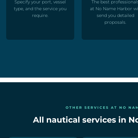
Specify your port, vessel
The best professional
type, and the service you
at No Name Harbor wi
require.
send you detailed
proposals.
OTHER SERVICES AT NO NA
All nautical services in