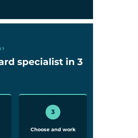
K?
d specialist in 3
3
Choose and work