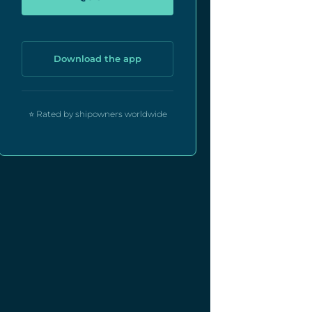
Download the app
⭐ Rated by shipowners worldwide