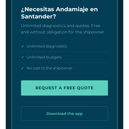
¿Necesitas Andamiaje en
Santander?
Unlimited diagnostics and quotes. Free
and without obligation for the shipowner.
✓
Unlimited diagnostics
✓
Unlimited budgets
✓
No cost to the shipowner
REQUEST A FREE QUOTE
Download the app