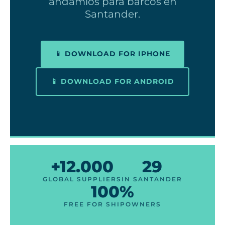
andamios para barcos en
Santander.
📱 DOWNLOAD FOR IPHONE
📱 DOWNLOAD FOR ANDROID
+12.000
29
GLOBAL SUPPLIERS
IN SANTANDER
100%
FREE FOR SHIPOWNERS