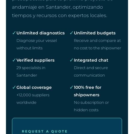
andamiaje en Santander, optimizando
tiempos y recursos con expertos locales.
✓
✓
Unlimited diagnostics
Unlimited budgets
Diagnose your vessel
Receive and compare at
without limits
no cost to the shipowner
✓
✓
Verified suppliers
Integrated chat
29 specialists in
Direct and secure
Santander
communication
✓
✓
Global coverage
100% free for
shipowners
+12,000 suppliers
worldwide
No subscription or
hidden costs
REQUEST A QUOTE