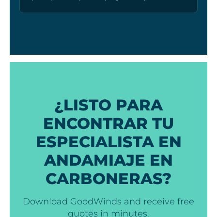
¿LISTO PARA
ENCONTRAR TU
ESPECIALISTA EN
ANDAMIAJE EN
CARBONERAS?
Download GoodWinds and receive free
quotes in minutes.