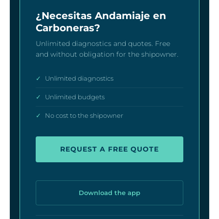
¿Necesitas Andamiaje en
Carboneras?
Unlimited diagnostics and quotes. Free
and without obligation for the shipowner.
✓
Unlimited diagnostics
✓
Unlimited budgets
✓
No cost to the shipowner
REQUEST A FREE QUOTE
Download the app