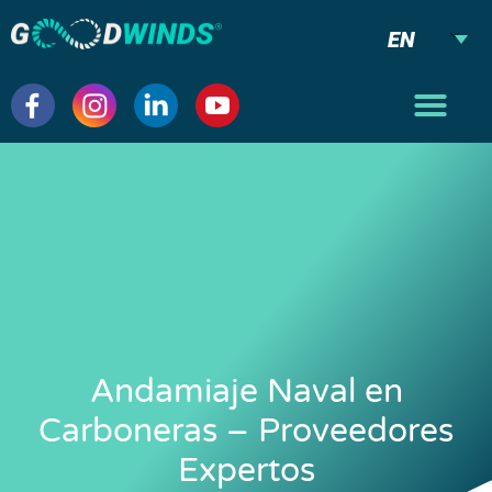
EN
Andamiaje Naval en
Carboneras – Proveedores
Expertos