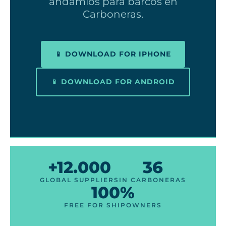
andamios para barcos en
Carboneras.
📱 DOWNLOAD FOR IPHONE
📱 DOWNLOAD FOR ANDROID
+12.000
36
GLOBAL SUPPLIERS
IN CARBONERAS
100%
FREE FOR SHIPOWNERS