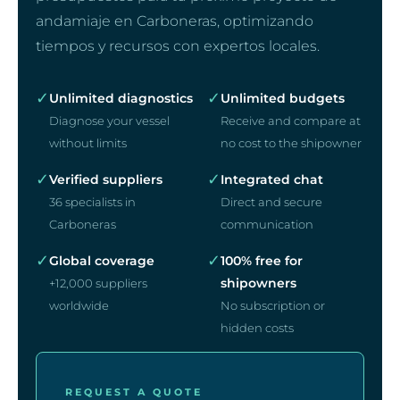
andamiaje en Carboneras, optimizando
tiempos y recursos con expertos locales.
✓
✓
Unlimited diagnostics
Unlimited budgets
Diagnose your vessel
Receive and compare at
without limits
no cost to the shipowner
✓
✓
Verified suppliers
Integrated chat
36 specialists in
Direct and secure
Carboneras
communication
✓
✓
Global coverage
100% free for
shipowners
+12,000 suppliers
worldwide
No subscription or
hidden costs
REQUEST A QUOTE