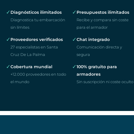
✓
✓
Diagnósticos ilimitados
Presupuestos ilimitados
Diagnostica tu embarcación
Recibe y compara sin coste
sin límites
para el armador
✓
✓
Proveedores verificados
Chat integrado
27 especialistas en Santa
Comunicación directa y
Cruz De La Palma
segura
✓
✓
Cobertura mundial
100% gratuito para
armadores
+12.000 proveedores en todo
el mundo
Sin suscripción ni coste oculto