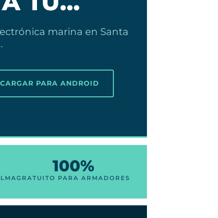
 A TU…
lectrónica marina en Santa
…
SCARGAR PARA ANDROID
100%
ALMA
GRATUITO PARA ARMADORES