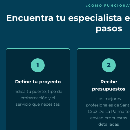
¿CÓMO FUNCIONA
Encuentra tu especialista e
pasos
1
2
Define tu proyecto
Recibe
presupuestos
Indica tu puerto, tipo de
embarcación y el
Los mejores
servicio que necesitas
profesionales de Sant
Cruz De La Palma te
envían propuestas
detalladas