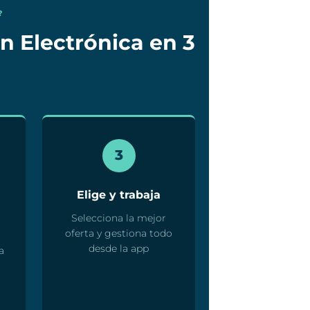
?
n Electrónica en 3
3
Elige y trabaja
Selecciona la mejor
oferta y gestiona todo
desde la app
a