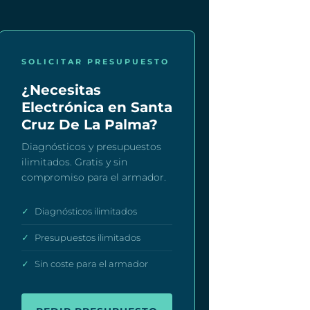
SOLICITAR PRESUPUESTO
¿Necesitas
Electrónica en Santa
Cruz De La Palma?
Diagnósticos y presupuestos
ilimitados. Gratis y sin
compromiso para el armador.
✓
Diagnósticos ilimitados
✓
Presupuestos ilimitados
✓
Sin coste para el armador