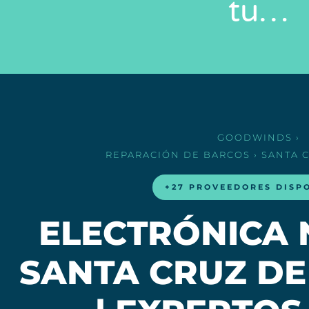
tu…
GOODWINDS
›
REPARACIÓN DE BARCOS
› SANTA 
+27 PROVEEDORES DISP
ELECTRÓNICA 
SANTA CRUZ DE