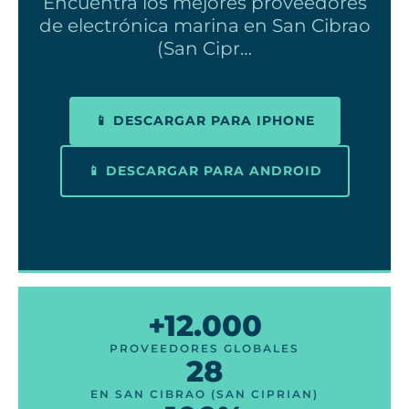
Encuentra los mejores proveedores
de electrónica marina en San Cibrao
(San Cipr…
📱 DESCARGAR PARA IPHONE
📱 DESCARGAR PARA ANDROID
+12.000
PROVEEDORES GLOBALES
28
EN SAN CIBRAO (SAN CIPRIAN)