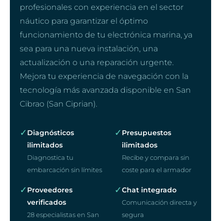
profesionales con experiencia en el sector
náutico para garantizar el óptimo
funcionamiento de tu electrónica marina, ya
sea para una nueva instalación, una
actualización o una reparación urgente.
Mejora tu experiencia de navegación con la
tecnología más avanzada disponible en San
Cibrao (San Ciprian).
✓
✓
Diagnósticos
Presupuestos
ilimitados
ilimitados
Diagnostica tu
Recibe y compara sin
embarcación sin límites
coste para el armador
✓
✓
Proveedores
Chat integrado
verificados
Comunicación directa y
28 especialistas en San
segura