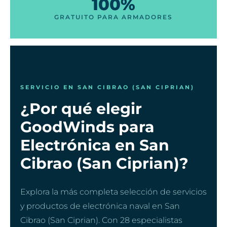
100%
GRATUITO PARA ARMADORES
SERVICIO EN SAN CIBRAO (SAN CIPRIAN)
¿Por qué elegir
GoodWinds para
Electrónica en San
Cibrao (San Ciprian)?
Explora la más completa selección de servicios
y productos de electrónica naval en San
Cibrao (San Ciprian). Con 28 especialistas