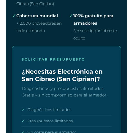
Cibrao (San Ciprian)
✓
✓
Cobertura mundial
100% gratuito para
armadores
+12.000 proveedores en
todo el mundo
Sin suscripción ni coste
oculto
SOLICITAR PRESUPUESTO
¿Necesitas Electrónica en
San Cibrao (San Ciprian)?
Diagnósticos y presupuestos ilimitados.
Gratis y sin compromiso para el armador.
✓
Diagnósticos ilimitados
✓
Presupuestos ilimitados
✓
Sin coste para el armador