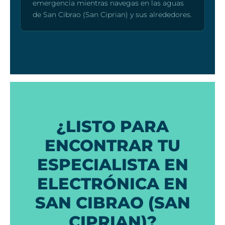
emergencia mientras navegas en las aguas
de San Cibrao (San Ciprian) y sus alrededores.
¿LISTO PARA
ENCONTRAR TU
ESPECIALISTA EN
ELECTRÓNICA EN
SAN CIBRAO (SAN
CIPRIAN)?