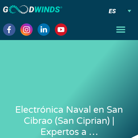
ES
Electrónica Naval en San
Cibrao (San Ciprian) |
Expertos a …