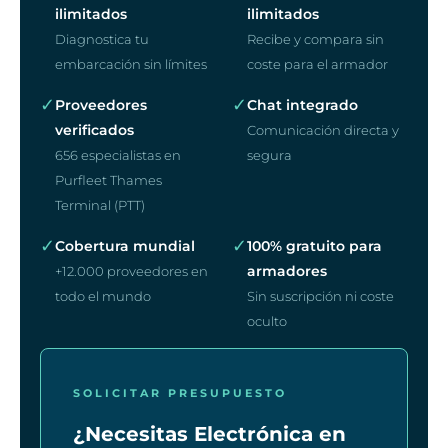
ilimitados
ilimitados
Diagnostica tu
Recibe y compara sin
embarcación sin límites
coste para el armador
✓
✓
Proveedores
Chat integrado
verificados
Comunicación directa y
656 especialistas en
segura
Purfleet Thames
Terminal (PTT)
✓
✓
Cobertura mundial
100% gratuito para
armadores
+12.000 proveedores en
todo el mundo
Sin suscripción ni coste
oculto
SOLICITAR PRESUPUESTO
¿Necesitas Electrónica en