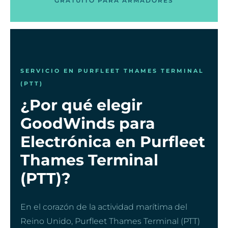
GRATUITO PARA ARMADORES
SERVICIO EN PURFLEET THAMES TERMINAL
(PTT)
¿Por qué elegir
GoodWinds para
Electrónica en Purfleet
Thames Terminal
(PTT)?
En el corazón de la actividad marítima del
Reino Unido, Purfleet Thames Terminal (PTT)