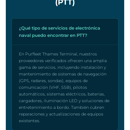
(PTT)
¿Qué tipo de servicios de electrónica
naval puedo encontrar en PTT?
En Purfleet Thames Terminal, nuestros
proveedores verificados ofrecen una amplia
gama de servicios, incluyendo instalación y
mantenimiento de sistemas de navegación
(GPS, radares, sondas), equipos de
comunicación (VHF, SSB), pilotos
automáticos, sistemas eléctricos, baterías,
cargadores, iluminación LED y soluciones de
entretenimiento a bordo. También cubren
reparaciones y actualizaciones de equipos
existentes.