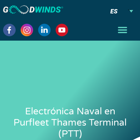
ES
Electrónica Naval en
Purfleet Thames Terminal
(PTT)