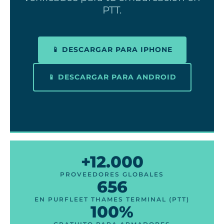
PTT.
📱 DESCARGAR PARA IPHONE
📱 DESCARGAR PARA ANDROID
+12.000
PROVEEDORES GLOBALES
656
EN PURFLEET THAMES TERMINAL (PTT)
100%