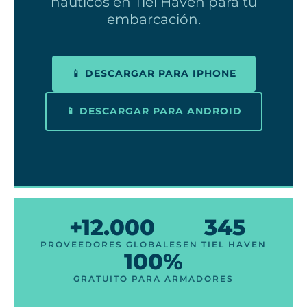
náuticos en Tiel Haven para tu
embarcación.
📱 DESCARGAR PARA IPHONE
📱 DESCARGAR PARA ANDROID
+12.000
345
PROVEEDORES GLOBALES
EN TIEL HAVEN
100%
GRATUITO PARA ARMADORES