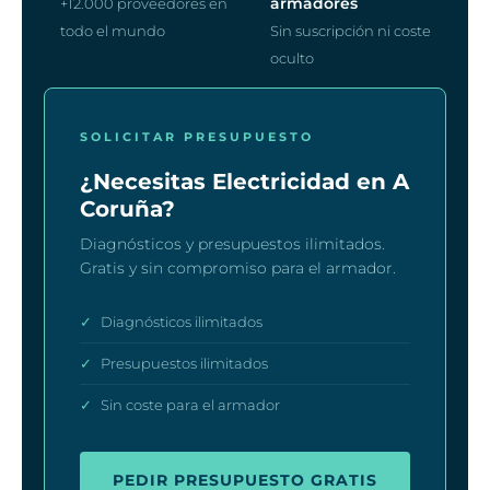
armadores
+12.000 proveedores en
todo el mundo
Sin suscripción ni coste
oculto
SOLICITAR PRESUPUESTO
¿Necesitas Electricidad en A
Coruña?
Diagnósticos y presupuestos ilimitados.
Gratis y sin compromiso para el armador.
✓
Diagnósticos ilimitados
✓
Presupuestos ilimitados
✓
Sin coste para el armador
PEDIR PRESUPUESTO GRATIS