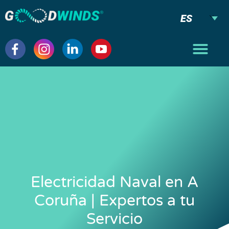
ES
Electricidad Naval en A
Coruña | Expertos a tu
Servicio