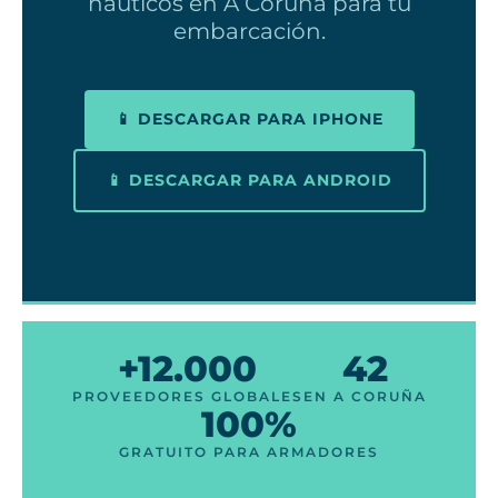
náuticos en A Coruña para tu
embarcación.
📱 DESCARGAR PARA IPHONE
📱 DESCARGAR PARA ANDROID
+12.000
42
PROVEEDORES GLOBALES
EN A CORUÑA
100%
GRATUITO PARA ARMADORES