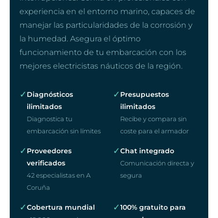
experiencia en el entorno marino, capaces de
manejar las particularidades de la corrosión y
la humedad. Asegura el óptimo
funcionamiento de tu embarcación con los
mejores electricistas náuticos de la región.
✓
✓
Diagnósticos
Presupuestos
ilimitados
ilimitados
Diagnostica tu
Recibe y compara sin
embarcación sin límites
coste para el armador
✓
✓
Proveedores
Chat integrado
verificados
Comunicación directa y
42 especialistas en A
segura
Coruña
✓
✓
Cobertura mundial
100% gratuito para