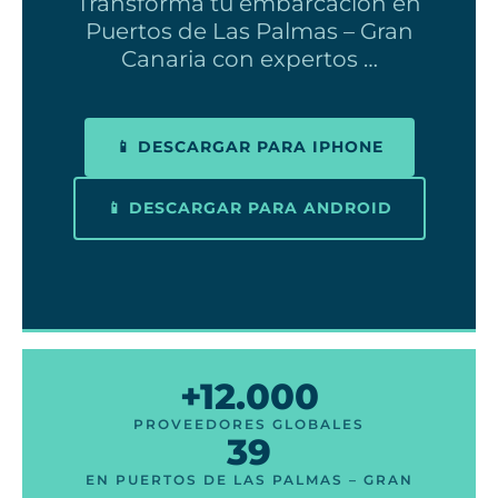
Transforma tu embarcación en
Puertos de Las Palmas – Gran
Canaria con expertos …
📱 DESCARGAR PARA IPHONE
📱 DESCARGAR PARA ANDROID
+12.000
PROVEEDORES GLOBALES
39
EN PUERTOS DE LAS PALMAS – GRAN