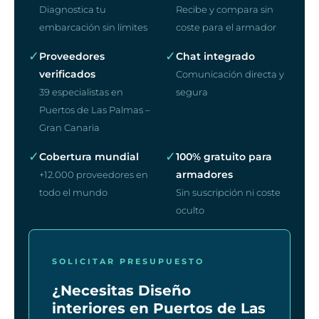
Diagnostica tu
Recibe y compara sin
embarcación sin límites
coste para el armador
✓
✓
Proveedores
Chat integrado
verificados
Comunicación directa y
39 especialistas en
segura
Puertos de Las Palmas –
Gran Canaria
✓
✓
Cobertura mundial
100% gratuito para
armadores
+12.000 proveedores en
todo el mundo
Sin suscripción ni coste
oculto
SOLICITAR PRESUPUESTO
¿Necesitas Diseño
interiores en Puertos de Las