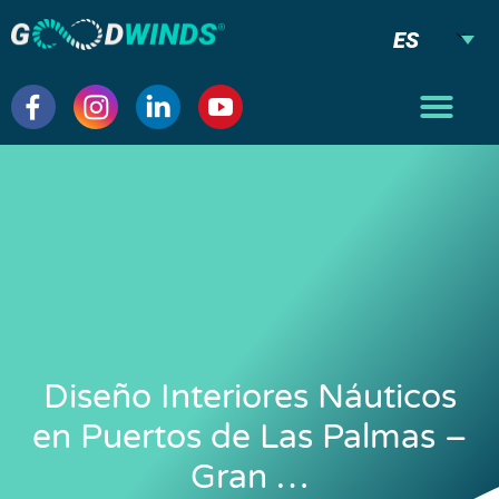
ES
Diseño Interiores Náuticos
en Puertos de Las Palmas –
Gran …