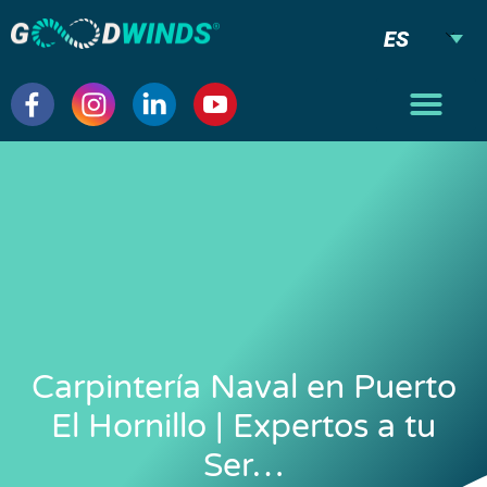
ES
Carpintería Naval en Puerto
El Hornillo | Expertos a tu
Ser…