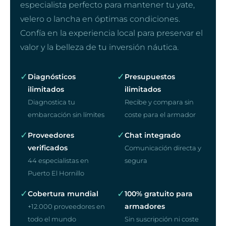
especialista perfecto para mantener tu yate,
velero o lancha en óptimas condiciones.
Confía en la experiencia local para preservar el
valor y la belleza de tu inversión náutica.
✓
✓
Diagnósticos
Presupuestos
ilimitados
ilimitados
Diagnostica tu
Recibe y compara sin
embarcación sin límites
coste para el armador
✓
✓
Proveedores
Chat integrado
verificados
Comunicación directa y
44 especialistas en
segura
Puerto El Hornillo
✓
✓
Cobertura mundial
100% gratuito para
armadores
+12.000 proveedores en
todo el mundo
Sin suscripción ni coste