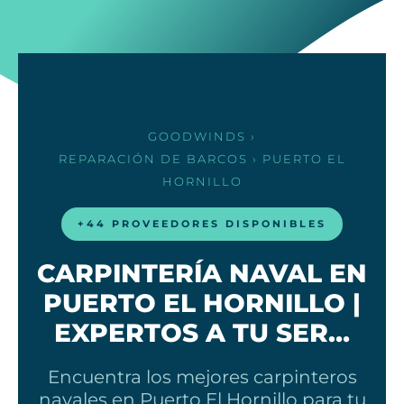
GOODWINDS
›
REPARACIÓN DE BARCOS
› PUERTO EL
HORNILLO
+44 PROVEEDORES DISPONIBLES
CARPINTERÍA NAVAL EN
PUERTO EL HORNILLO |
EXPERTOS A TU SER…
Encuentra los mejores carpinteros
navales en Puerto El Hornillo para tu