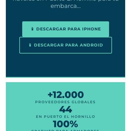
embarca…
📱 DESCARGAR PARA IPHONE
📱 DESCARGAR PARA ANDROID
+12.000
PROVEEDORES GLOBALES
44
EN PUERTO EL HORNILLO
100%